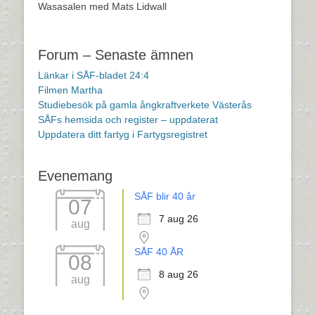
Wasasalen med Mats Lidwall
Forum – Senaste ämnen
Länkar i SÅF-bladet 24:4
Filmen Martha
Studiebesök på gamla ångkraftverkete Västerås
SÅFs hemsida och register – uppdaterat
Uppdatera ditt fartyg i Fartygsregistret
Evenemang
SÅF blir 40 år
07
7 aug 26
aug
SÅF 40 ÅR
08
8 aug 26
aug