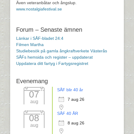
Även veteranbåtar och ångslup.
www.nostalgiafestival.se
Forum – Senaste ämnen
Länkar i SÅF-bladet 24:4
Filmen Martha
Studiebesök på gamla ångkraftverkete Västerås
SÅFs hemsida och register – uppdaterat
Uppdatera ditt fartyg i Fartygsregistret
Evenemang
SÅF blir 40 år
07
7 aug 26
aug
SÅF 40 ÅR
08
8 aug 26
aug