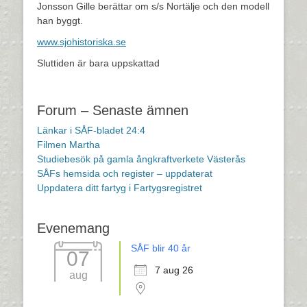
Jonsson Gille berättar om s/s Nortälje och den modell
han byggt.
www.sjohistoriska.se
Sluttiden är bara uppskattad
Forum – Senaste ämnen
Länkar i SÅF-bladet 24:4
Filmen Martha
Studiebesök på gamla ångkraftverkete Västerås
SÅFs hemsida och register – uppdaterat
Uppdatera ditt fartyg i Fartygsregistret
Evenemang
SÅF blir 40 år
07
7 aug 26
aug