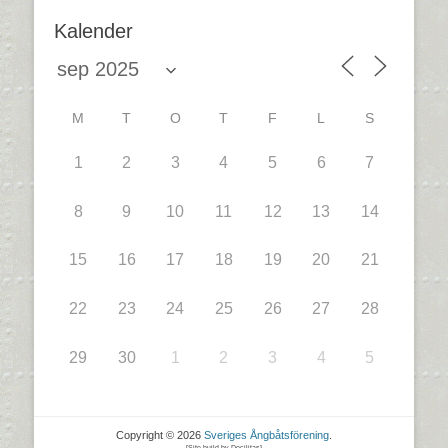
Kalender
M
T
O
T
F
L
S
1
2
3
4
5
6
7
8
9
10
11
12
13
14
15
16
17
18
19
20
21
22
23
24
25
26
27
28
29
30
1
2
3
4
5
Copyright © 2026
Sveriges Ångbåtsförening
.
[Site build by Docilitas]