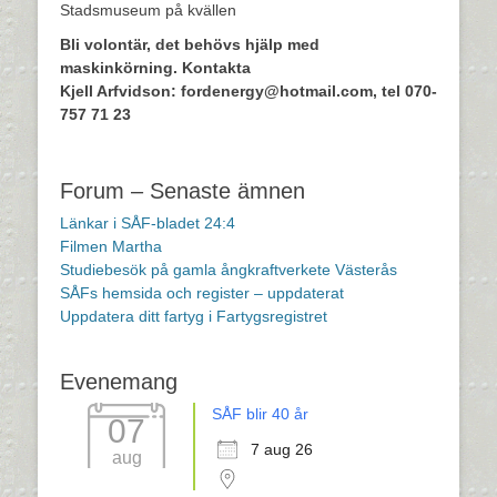
Stadsmuseum på kvällen
Bli volontär, det behövs hjälp med
maskinkörning. Kontakta
Kjell Arfvidson: fordenergy@hotmail.com, tel 070-
757 71 23
Forum – Senaste ämnen
Länkar i SÅF-bladet 24:4
Filmen Martha
Studiebesök på gamla ångkraftverkete Västerås
SÅFs hemsida och register – uppdaterat
Uppdatera ditt fartyg i Fartygsregistret
Evenemang
SÅF blir 40 år
07
7 aug 26
aug