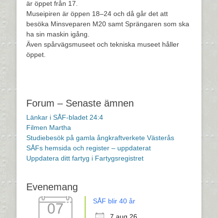
är öppet från 17.
Museipiren är öppen 18–24 och då går det att
besöka Minsveparen M20 samt Sprängaren som ska
ha sin maskin igång.
Även spårvägsmuseet och tekniska museet håller
öppet.
Forum – Senaste ämnen
Länkar i SÅF-bladet 24:4
Filmen Martha
Studiebesök på gamla ångkraftverkete Västerås
SÅFs hemsida och register – uppdaterat
Uppdatera ditt fartyg i Fartygsregistret
Evenemang
SÅF blir 40 år
07
7 aug 26