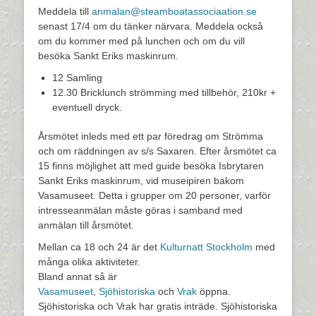
Meddela till
anmalan@steamboatassociaation.se
senast 17/4 om du tänker närvara. Meddela också
om du kommer med på lunchen och om du vill
besöka Sankt Eriks maskinrum.
12 Samling
12.30 Bricklunch strömming med tillbehör, 210kr +
eventuell dryck.
Årsmötet inleds med ett par föredrag om Strömma
och om räddningen av s/s Saxaren. Efter årsmötet ca
15 finns möjlighet att med guide besöka Isbrytaren
Sankt Eriks maskinrum, vid museipiren bakom
Vasamuseet. Detta i grupper om 20 personer, varför
intresseanmälan måste göras i samband med
anmälan till årsmötet.
Mellan ca 18 och 24 är det
Kulturnatt Stockholm
med
många olika aktiviteter.
Bland annat så är
Vasamuseet
,
Sjöhistoriska
och
Vrak
öppna.
Sjöhistoriska och Vrak har gratis inträde. Sjöhistoriska