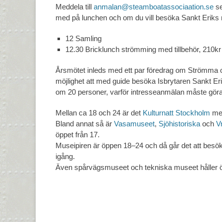
Meddela till
anmalan@steamboatassociaation.se
se
med på lunchen och om du vill besöka Sankt Eriks
12 Samling
12.30 Bricklunch strömming med tillbehör, 210kr 
Årsmötet inleds med ett par föredrag om Strömma o
möjlighet att med guide besöka Isbrytaren Sankt E
om 20 personer, varför intresseanmälan måste göra
Mellan ca 18 och 24 är det
Kulturnatt Stockholm
med
Bland annat så är
Vasamuseet
,
Sjöhistoriska
och
V
öppet från 17.
Museipiren är öppen 18–24 och då går det att be
igång.
Även spårvägsmuseet och tekniska museet håller ö