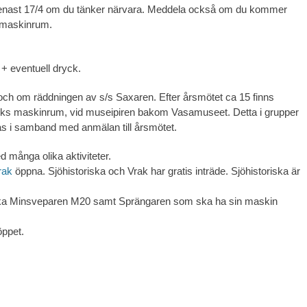
nast 17/4 om du tänker närvara. Meddela också om du kommer
 maskinrum.
+ eventuell dryck.
ch om räddningen av s/s Saxaren. Efter årsmötet ca 15 finns
riks maskinrum, vid museipiren bakom Vasamuseet. Detta i grupper
s i samband med anmälan till årsmötet.
 många olika aktiviteter.
rak
öppna. Sjöhistoriska och Vrak har gratis inträde. Sjöhistoriska är
söka Minsveparen M20 samt Sprängaren som ska ha sin maskin
ppet.