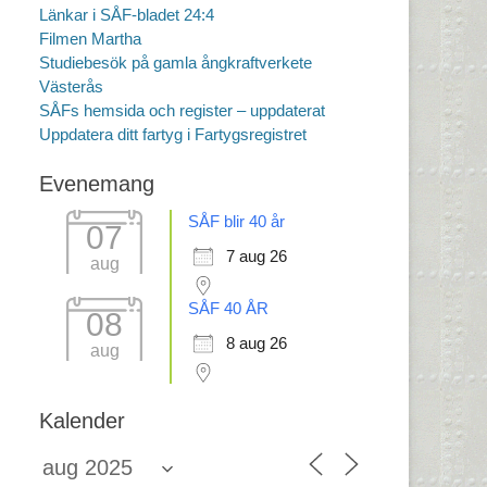
Länkar i SÅF-bladet 24:4
Filmen Martha
Studiebesök på gamla ångkraftverkete
Västerås
SÅFs hemsida och register – uppdaterat
Uppdatera ditt fartyg i Fartygsregistret
Evenemang
SÅF blir 40 år
07
7 aug 26
aug
SÅF 40 ÅR
08
8 aug 26
aug
Kalender