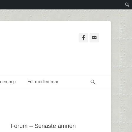
Facebook
Email
Sök
enemang
För medlemmar
Forum – Senaste ämnen