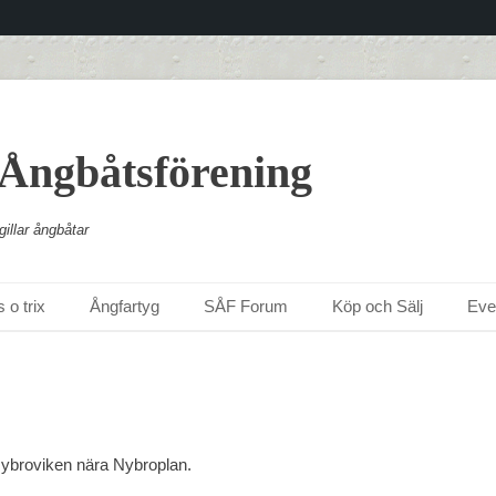
 Ångbåtsförening
illar ångbåtar
 o trix
Ångfartyg
SÅF Forum
Köp och Sälj
Ev
ybroviken nära Nybroplan.