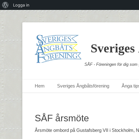
Om
Logga in
WordPress
Sveriges
SÅF - Föreningen för dig som g
Primär meny
Hoppa
Hem
Sveriges Ångbåtsförening
Ånga tips
till
innehåll
SÅF årsmöte
Årsmöte ombord på Gustafsberg VII i Stockholm, N