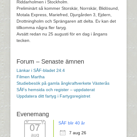
Riddarholmen i Stockholm.
Preliminärt så kommer Storskär, Norrskär, Blidösund,
Motala Express, Mariefred, Djurgården 3, Ejdern,
Drottningholm och Sprängaren att delta. Ev kan det
tillkomma några fler faryg.
Avsätt redan nu 25 augusti för en dag i ångans
tecken.
Forum – Senaste ämnen
Länkar i SÅF-bladet 24:4
Filmen Martha
Studiebesök på gamla ångkraftverkete Västerås
SÅFs hemsida och register – uppdaterat
Uppdatera ditt fartyg i Fartygsregistret
Evenemang
SÅF blir 40 år
07
7 aug 26
aug