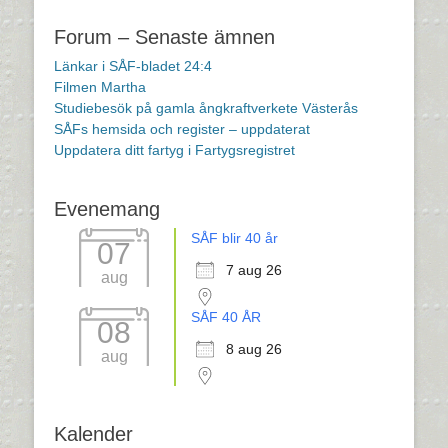
Forum – Senaste ämnen
Länkar i SÅF-bladet 24:4
Filmen Martha
Studiebesök på gamla ångkraftverkete Västerås
SÅFs hemsida och register – uppdaterat
Uppdatera ditt fartyg i Fartygsregistret
Evenemang
SÅF blir 40 år
07
7 aug 26
aug
SÅF 40 ÅR
08
8 aug 26
aug
Kalender