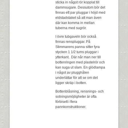
sticka in något rör kopplat till
dammsugare. Dessutom bör det
finnas ett par pluggar i höjd med
eldstadstaket så att man även
där kan komma in mellan
tuberna med sugrör.
I övre tubgaveln bör också
finnas renspluggar. På
Stimmarens panna sitter fyra
stycken 1 1/2 tums pluggar i
ytterkant. Där når man ner till
bottenringen med plastelrör och
kan suga ut slam. En glödlampa
i något av plugghålen
underlättar för att se om det
ligger skräp i botten.
Bottenblåsning, rensnings- och
sotningsmöjligheter är ofta
förbisett i flera
pannkonstruktioner.