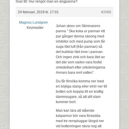
Svar till: Hur rengör man en ångpanna?
24 februari, 2019 kl. 17:01
#2068
Magnus Lundgren
Johan skrev om Stimmarens
Keymaster
panna ” Ska koka ur pannan ett
par gånger denna säsong med
inhibitor och med pump som får
suga litet luft (från pannan) så
det bubblar litet inne i pannan.
Och ingen zink och bara litet av
det där som sades vara fosfat
omedelbart efter urkokningarna.
Annars bara rent vatten”.
Du får försöka komma ner med
en böjliga slang eller elrör ner till
botten och koppla till en kraftig
dammsugare, så att allt slam
kommer bort.
Man kan lära att stående
tubpannor bör vara försedda
med tre renspluggar längst ner
vid bottenringen stora nog att