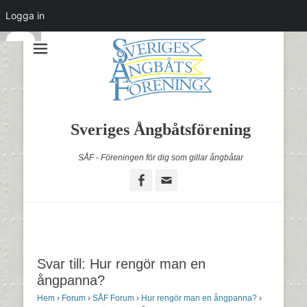
Logga in
Sveriges Ångbåtsförening
SÅF - Föreningen för dig som gillar ångbåtar
Facebook
Email
Svar till: Hur rengör man en
ångpanna?
Hem
›
Forum
›
SÅF Forum
›
Hur rengör man en ångpanna?
›