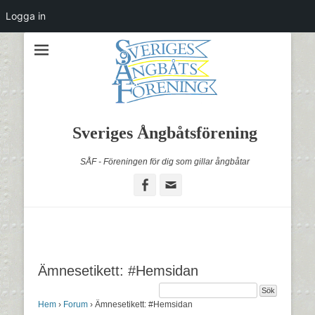
Logga in
Sveriges Ångbåtsförening
SÅF - Föreningen för dig som gillar ångbåtar
Facebook
Email
Ämnesetikett: #Hemsidan
Hem
›
Forum
›
Ämnesetikett: #Hemsidan