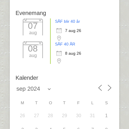
Evenemang
SÅF blir 40 år
07
7 aug 26
aug
SÅF 40 ÅR
08
8 aug 26
aug
Kalender
M
T
O
T
F
L
S
26
27
28
29
30
31
1