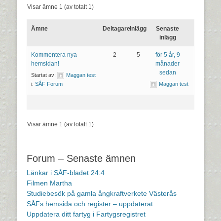
Visar ämne 1 (av totalt 1)
Ämne
Deltagare
Inlägg
Senaste
inlägg
Kommentera nya
2
5
för 5 år, 9
hemsidan!
månader
sedan
Startat av:
Maggan test
i:
SÅF Forum
Maggan test
Visar ämne 1 (av totalt 1)
Forum – Senaste ämnen
Länkar i SÅF-bladet 24:4
Filmen Martha
Studiebesök på gamla ångkraftverkete Västerås
SÅFs hemsida och register – uppdaterat
Uppdatera ditt fartyg i Fartygsregistret