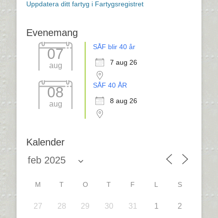
Uppdatera ditt fartyg i Fartygsregistret
Evenemang
SÅF blir 40 år
07
7 aug 26
aug
SÅF 40 ÅR
08
8 aug 26
aug
Kalender
M
T
O
T
F
L
S
27
28
29
30
31
1
2