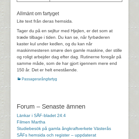
Allmänt om fartyget
Lite text från deras hemsida.
Tager du på en sejltur med Hjejlen, er det som at
træde tilbage i tiden. Du kan se, når fyrbøderen
kaster kul under kedlen, og du kan når
maskinmesteren smøre den gamle maskine, der stille
og roligt arbejder dag efter dag. Rutinerne foregår på
samme måde, som de har gjort igennem mere end
150 år. Det er helt enestående.
Kategorier
Passagerarångfartyg
Inläggsnavigering
Forum – Senaste ämnen
Länkar i SÅF-bladet 24:4
Filmen Martha
Studiebesök på gamla ångkraftverkete Västerås
SÅFs hemsida och register – uppdaterat