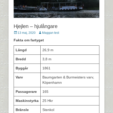
Hjejlen – hjulångare
Postades
Författare
13 maj, 2020
Maggan test
den
Fakta om fartyget
Längd
26,9 m
Bredd
3,8 m
Byggår
1861
Varv
Baumgarten & Burmeisters varv,
Köpenhamn
Passagerare
165
Maskinstyrka
25 Hkr
Bränsle
Stenkol