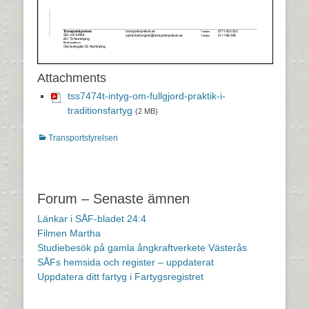
Attachments
tss7474t-intyg-om-fullgjord-praktik-i-
traditionsfartyg
(2 MB)
Kategorier
Transportstyrelsen
Inläggsnavigering
Forum – Senaste ämnen
Länkar i SÅF-bladet 24:4
Filmen Martha
Studiebesök på gamla ångkraftverkete Västerås
SÅFs hemsida och register – uppdaterat
Uppdatera ditt fartyg i Fartygsregistret