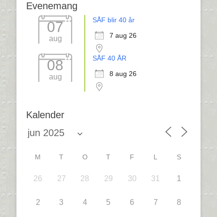
Evenemang
SÅF blir 40 år
07
7 aug 26
aug
SÅF 40 ÅR
08
8 aug 26
aug
Kalender
M
T
O
T
F
L
S
26
27
28
29
30
31
1
2
3
4
5
6
7
8