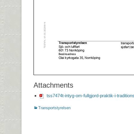
Attachments
tss7474t-intyg-om-fullgjord-praktik-i-tradition
Kategorier
Transportstyrelsen
Inläggsnavigering