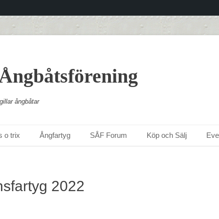
 Ångbåtsförening
illar ångbåtar
 o trix
Ångfartyg
SÅF Forum
Köp och Sälj
Ev
onsfartyg 2022