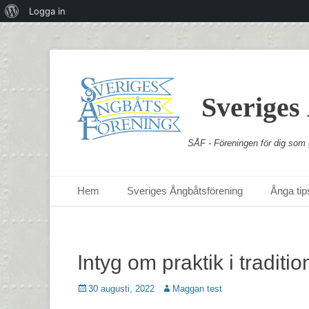
Om
Logga in
WordPress
Sveriges
SÅF - Föreningen för dig som g
Primär meny
Hoppa
Hem
Sveriges Ångbåtsförening
Ånga tips
till
innehåll
Intyg om praktik i traditi
Postades
Författare
30 augusti, 2022
Maggan test
den