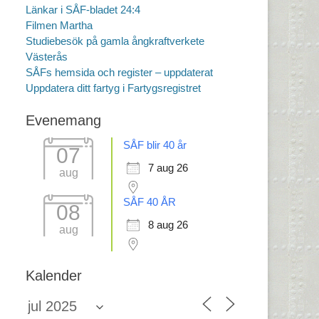
Länkar i SÅF-bladet 24:4
Filmen Martha
Studiebesök på gamla ångkraftverkete
Västerås
SÅFs hemsida och register – uppdaterat
Uppdatera ditt fartyg i Fartygsregistret
Evenemang
SÅF blir 40 år
07
7 aug 26
aug
SÅF 40 ÅR
08
8 aug 26
aug
Kalender