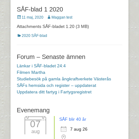
SÅF-blad 1 2020
Postades
Författare
11 maj, 2020
Maggan test
den
Attachments SÅF-bladet 1.20 (3 MB)
Kategorier
2020 SÅF-blad
Forum – Senaste ämnen
Länkar i SÅF-bladet 24:4
Filmen Martha
Studiebesök på gamla ångkraftverkete Västerås
SÅFs hemsida och register – uppdaterat
Uppdatera ditt fartyg i Fartygsregistret
Evenemang
SÅF blir 40 år
07
7 aug 26
aug