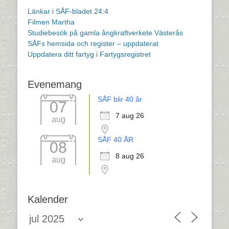
Länkar i SÅF-bladet 24:4
Filmen Martha
Studiebesök på gamla ångkraftverkete Västerås
SÅFs hemsida och register – uppdaterat
Uppdatera ditt fartyg i Fartygsregistret
Evenemang
SÅF blir 40 år
07
7 aug 26
aug
SÅF 40 ÅR
08
8 aug 26
aug
Kalender