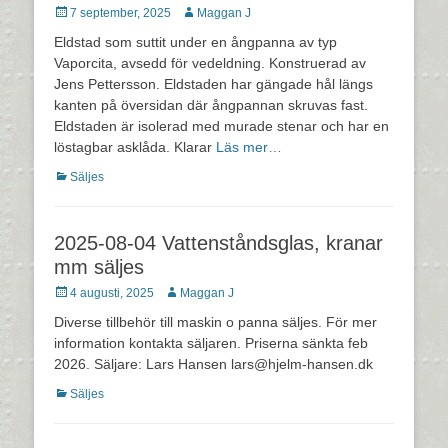
Postades
Författare
7 september, 2025
Maggan J
den
Eldstad som suttit under en ångpanna av typ
Vaporcita, avsedd för vedeldning. Konstruerad av
Jens Pettersson. Eldstaden har gängade hål längs
kanten på översidan där ångpannan skruvas fast.
Eldstaden är isolerad med murade stenar och har en
löstagbar asklåda. Klarar
Läs mer…
Kategorier
Säljes
2025-08-04 Vattenståndsglas, kranar
mm säljes
Postades
Författare
4 augusti, 2025
Maggan J
den
Diverse tillbehör till maskin o panna säljes. För mer
information kontakta säljaren. Priserna sänkta feb
2026. Säljare: Lars Hansen lars@hjelm-hansen.dk
Kategorier
Säljes