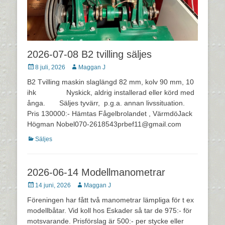
2026-07-08 B2 tvilling säljes
Postades
Författare
8 juli, 2026
Maggan J
den
B2 Tvilling maskin slaglängd 82 mm, kolv 90 mm, 10
ihk Nyskick, aldrig installerad eller körd med
ånga. Säljes tyvärr, p.g.a. annan livssituation.
Pris 130000:- Hämtas Fågelbrolandet , VärmdöJack
Högman Nobel070-2618543prbef11@gmail.com
Kategorier
Säljes
2026-06-14 Modellmanometrar
Postades
Författare
14 juni, 2026
Maggan J
den
Föreningen har fått två manometrar lämpliga för t ex
modellbåtar. Vid koll hos Eskader så tar de 975:- för
motsvarande. Prisförslag är 500:- per stycke eller