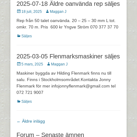
2025-07-18 Äldre oanvända rep säljes
Postades
Författare
18 juli, 2025
Maggan J
den
Rep från 50 talet oanvända. 20 – 25 – 30 mm L tot.
omkr. 70 m. Pris 600 kr Yngve Ström 070 377 37 70
Kategorier
Säljes
2025-03-05 Flenmarksmaskiner säljes
Postades
Författare
5 mars, 2025
Maggan J
den
Maskiner byggda av Hilding Flenmark finns nu till
salu. Finns i Stockholmsområdet.Kontakta Jonny
Flenmark för mer infojonnyflenmark@gmail.com tel
072 721 9007
Kategorier
Säljes
Inläggsnavigering
←
Äldre inlägg
Forum – Senaste ämnen