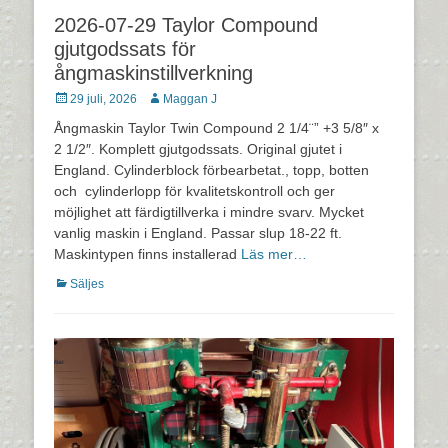
2026-07-29 Taylor Compound
gjutgodssats för
ångmaskinstillverkning
Postades
Författare
29 juli, 2026
Maggan J
den
Ångmaskin Taylor Twin Compound 2 1/4¨” +3 5/8″ x
2 1/2″. Komplett gjutgodssats. Original gjutet i
England. Cylinderblock förbearbetat., topp, botten
och cylinderlopp för kvalitetskontroll och ger
möjlighet att färdigtillverka i mindre svarv. Mycket
vanlig maskin i England. Passar slup 18-22 ft.
Maskintypen finns installerad
Läs mer…
Kategorier
Säljes