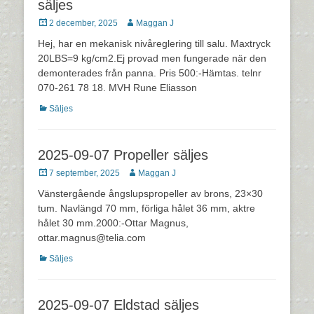
säljes
Postades
Författare
2 december, 2025
Maggan J
den
Hej, har en mekanisk nivåreglering till salu. Maxtryck
20LBS=9 kg/cm2.Ej provad men fungerade när den
demonterades från panna. Pris 500:-Hämtas. telnr
070-261 78 18. MVH Rune Eliasson
Kategorier
Säljes
2025-09-07 Propeller säljes
Postades
Författare
7 september, 2025
Maggan J
den
Vänstergående ångslupspropeller av brons, 23×30
tum. Navlängd 70 mm, förliga hålet 36 mm, aktre
hålet 30 mm.2000:-Ottar Magnus,
ottar.magnus@telia.com
Kategorier
Säljes
2025-09-07 Eldstad säljes