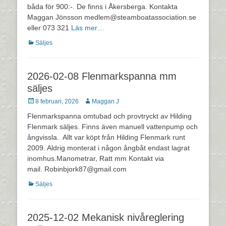
båda för 900:-. De finns i Åkersberga. Kontakta
Maggan Jönsson medlem@steamboatassociation.se
eller 073 321
Läs mer…
Kategorier
Säljes
2026-02-08 Flenmarkspanna mm
säljes
Postades
Författare
8 februari, 2026
Maggan J
den
Flenmarkspanna omtubad och provtryckt av Hilding
Flenmark säljes. Finns även manuell vattenpump och
ångvissla. Allt var köpt från Hilding Flenmark runt
2009. Aldrig monterat i någon ångbåt endast lagrat
inomhus.Manometrar, Ratt mm Kontakt via
mail. Robinbjork87@gmail.com
Kategorier
Säljes
2025-12-02 Mekanisk nivåreglering