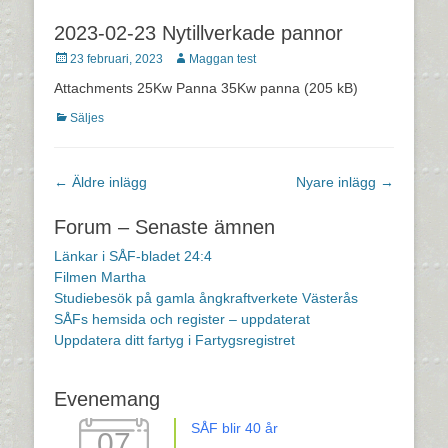
2023-02-23 Nytillverkade pannor
Postades
Författare
23 februari, 2023
Maggan test
den
Attachments 25Kw Panna 35Kw panna (205 kB)
Kategorier
Säljes
Inläggsnavigering
←
Äldre inlägg
Nyare inlägg
→
Forum – Senaste ämnen
Länkar i SÅF-bladet 24:4
Filmen Martha
Studiebesök på gamla ångkraftverkete Västerås
SÅFs hemsida och register – uppdaterat
Uppdatera ditt fartyg i Fartygsregistret
Evenemang
SÅF blir 40 år
07