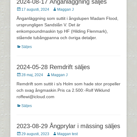
2024-08-17 Ånganläggning säljes
Postades
Författare
17 augusti, 2024
Maggan J
den
Ånganläggning som suttit i ångslupen Madam Flood,
ursprungligen Sandslån V. Det är
enkompoundmaskin typ HF (Hilding Flenmark),
stående tubångpanna och övriga detaljer.
Kategorier
Säljes
2024-05-28 Remdrift säljes
Postades
Författare
28 maj, 2024
Maggan J
den
Remdrift som suttit i s/s Holm som hade stor propeller
och svag ångmaskin.Pris ca 2.500:-Rolf Wiklund
roffewi@icloud.com
Kategorier
Säljes
2023-08-29 Ångprylar i mässing säljes
Postades
Författare
29 augusti, 2023
Maggan test