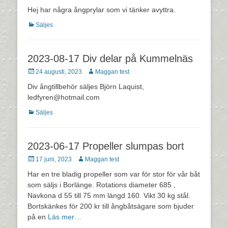
den
Hej har några ångprylar som vi tänker avyttra.
Kategorier
Säljes
2023-08-17 Div delar på Kummelnäs
Postades
Författare
24 augusti, 2023
Maggan test
den
Div ångtillbehör säljes Björn Laquist,
ledfyren@hotmail.com
Kategorier
Säljes
2023-06-17 Propeller slumpas bort
Postades
Författare
17 juni, 2023
Maggan test
den
Har en tre bladig propeller som var för stor för vår båt
som säljs i Borlänge. Rotations diameter 685 ,
Navkona d 55 till 75 mm längd 160. Vikt 30 kg stål.
Bortskänkes för 200 kr till ångbåtsägare som bjuder
på en
Läs mer…