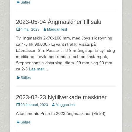
Kategorier
Säljes
2023-05-04 Ångmaskiner till salu
Postades
Författare
4 maj, 2023
Maggan test
den
Tvillingmaskin 2x70x100 mm, med Joys slidstyrning
ca 4-5 hk 98.000:- Ej varit i trafik. Visats på
båtmässan Sth. Passar till 8-9 m ångslup. Encylindrig
modifierad Tovik med rundslid och omkastarspak,
Stephensons slidstyrning, diam 99 mm slag 90 mm
ca 2-3
Läs mer…
Kategorier
Säljes
2023-02-23 Nytillverkade maskiner
Postades
Författare
23 februari, 2023
Maggan test
den
Attachments Prislista 2023 ångmaskiner (95 kB)
Kategorier
Säljes