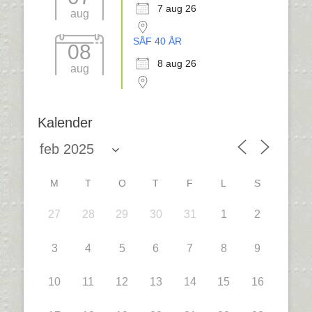
7 aug 26
aug
SÅF 40 ÅR
08
8 aug 26
aug
Kalender
M
T
O
T
F
L
S
27
28
29
30
31
1
2
3
4
5
6
7
8
9
10
11
12
13
14
15
16