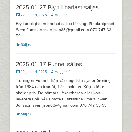
2025-01-27 Bly till barlast säljes
Postades
Författare
27 januari, 2025
Maggan J
den
Bly lämpligt som barlast säljes för ungefär skrotpriset
Sven Jönsson sven.json88@gmail.com 070 747 33
59
Kategorier
Säljes
2025-01-17 Funnel säljes
Postades
Författare
19 januari, 2025
Maggan J
den
Tidningen Funnel, från vår engelska systerförening,
från 1984 och framåt, 17 st saknas. Säljes för ett
skäligt pris. De hämtas i Åkersberga eller kan
levereras på SÅFs möte i Eskilstuna i mars. Sven
Jönsson sven.json88@gmail.com 070 747 33 59
Kategorier
Säljes