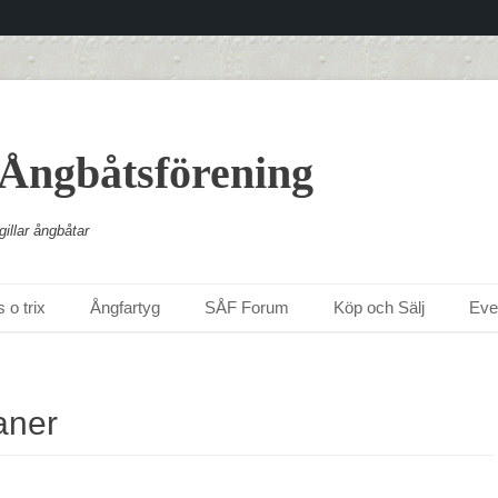
 Ångbåtsförening
illar ångbåtar
 o trix
Ångfartyg
SÅF Forum
Köp och Sälj
Ev
aner