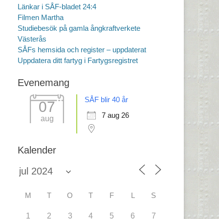
Länkar i SÅF-bladet 24:4
Filmen Martha
Studiebesök på gamla ångkraftverkete
Västerås
SÅFs hemsida och register – uppdaterat
Uppdatera ditt fartyg i Fartygsregistret
Evenemang
SÅF blir 40 år
07
7 aug 26
aug
Kalender
M
T
O
T
F
L
S
1
2
3
4
5
6
7