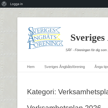
Om
Logga in
WordPress
Sveriges
SÅF - Föreningen för dig som g
Primär meny
Hoppa
Hem
Sveriges Ångbåtsförening
Ånga tips
till
innehåll
Kategori:
Verksamhetspl
Verksamhetsplan 2026