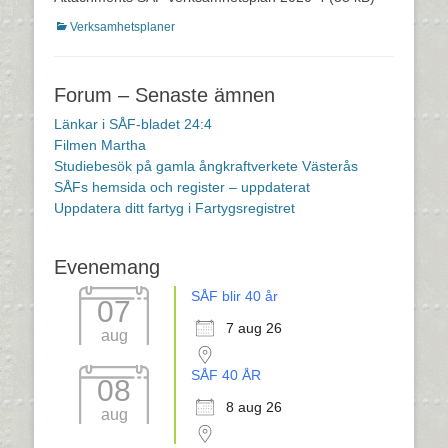
Kategorier
Verksamhetsplaner
Forum – Senaste ämnen
Länkar i SÅF-bladet 24:4
Filmen Martha
Studiebesök på gamla ångkraftverkete Västerås
SÅFs hemsida och register – uppdaterat
Uppdatera ditt fartyg i Fartygsregistret
Evenemang
SÅF blir 40 år
07
7 aug 26
aug
SÅF 40 ÅR
08
8 aug 26
aug