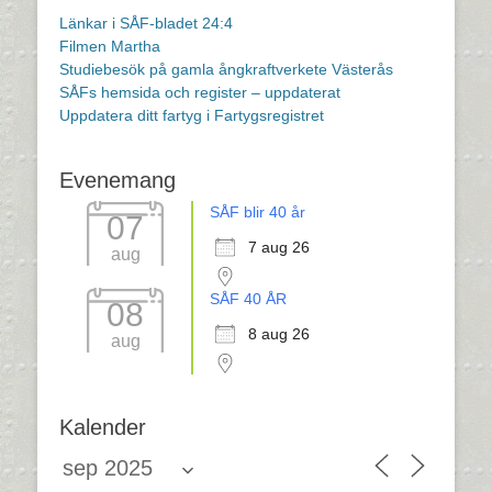
Länkar i SÅF-bladet 24:4
Filmen Martha
Studiebesök på gamla ångkraftverkete Västerås
SÅFs hemsida och register – uppdaterat
Uppdatera ditt fartyg i Fartygsregistret
Evenemang
SÅF blir 40 år
07
7 aug 26
aug
SÅF 40 ÅR
08
8 aug 26
aug
Kalender