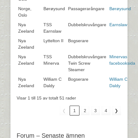
Norge,
Børøysund
Passagerarångare
Børøysund
Oslo
Nya
TSS
Dubbelskruvångare
Earnslaw
Zeeland
Earnslaw
Nya
Lyttelton II
Bogserare
Zeeland
Nya
TSS
Dubbelskruvångare
Minervas
Zeeland
Minerva
Twin Screw
facebooksida
Steamer
Nya
William C
Bogserare
William C
Zeeland
Daldy
Daldy
Visar 1 till 15 av totalt 51 rader
❮
1
2
3
4
❯
Forum – Senaste ämnen