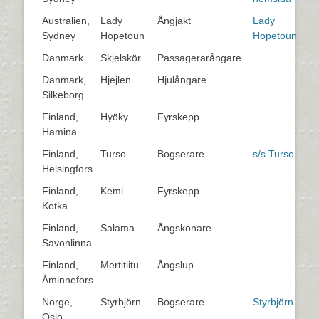
Australien,
Lady
Ångjakt
Lady
Sydney
Hopetoun
Hopetoun
Danmark
Skjelskör
Passagerarångare
Danmark,
Hjejlen
Hjulångare
Silkeborg
Finland,
Hyöky
Fyrskepp
Hamina
Finland,
Turso
Bogserare
s/s Turso
Helsingfors
Finland,
Kemi
Fyrskepp
Kotka
Finland,
Salama
Ångskonare
Savonlinna
Finland,
Mertitiitu
Ångslup
Åminnefors
Norge,
Styrbjörn
Bogserare
Styrbjörn
Oslo