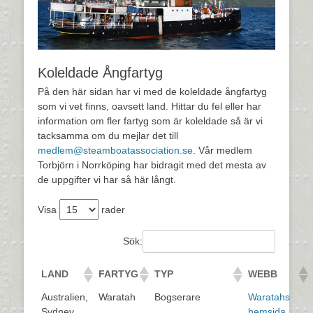
Koleldade Ångfartyg
På den här sidan har vi med de koleldade ångfartyg
som vi vet finns, oavsett land. Hittar du fel eller har
information om fler fartyg som är koleldade så är vi
tacksamma om du mejlar det till
medlem@steamboatassociation.se
. Vår medlem
Torbjörn i Norrköping har bidragit med det mesta av
de uppgifter vi har så här långt.
Visa
rader
Sök:
LAND
FARTYG
TYP
WEBB
Australien,
Waratah
Bogserare
Waratahs
Sydney
hemsida