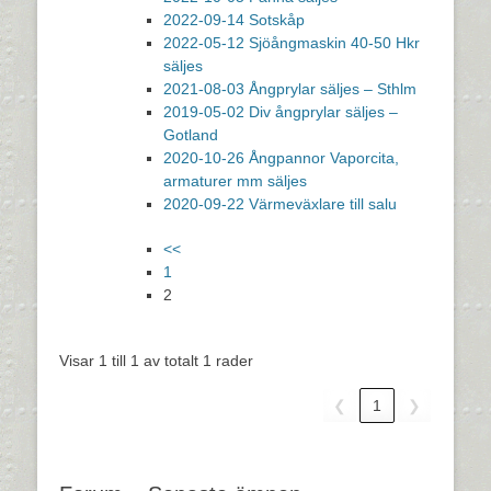
2022-09-14 Sotskåp
2022-05-12 Sjöångmaskin 40-50 Hkr
säljes
2021-08-03 Ångprylar säljes – Sthlm
2019-05-02 Div ångprylar säljes –
Gotland
2020-10-26 Ångpannor Vaporcita,
armaturer mm säljes
2020-09-22 Värmeväxlare till salu
<<
1
2
Visar 1 till 1 av totalt 1 rader
❮
1
❯