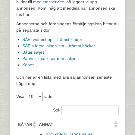
bilder till
medlemsservice
, så lägger vi upp
annonsen. Kom ihåg att meddela när annonsen ska
tas bort.
Annonserna och föreningens försäljningslista hittar du
på separata sidor.
SÅF: webbshop – främst kläder
SÅF:s försäljningslista – främst böcker
Båtar säljes
Pannor, maskiner mm säljes
Köpes
Och här är en lista med alla säljannonser, senaste
högst upp
Visa
rader
Sök:
BÅTAR
ANNAT
2022-10-05 Panna säljes