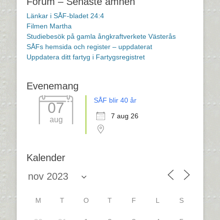
Forum – Senaste ämnen
Länkar i SÅF-bladet 24:4
Filmen Martha
Studiebesök på gamla ångkraftverkete Västerås
SÅFs hemsida och register – uppdaterat
Uppdatera ditt fartyg i Fartygsregistret
Evenemang
SÅF blir 40 år
07
7 aug 26
aug
Kalender
M
T
O
T
F
L
S