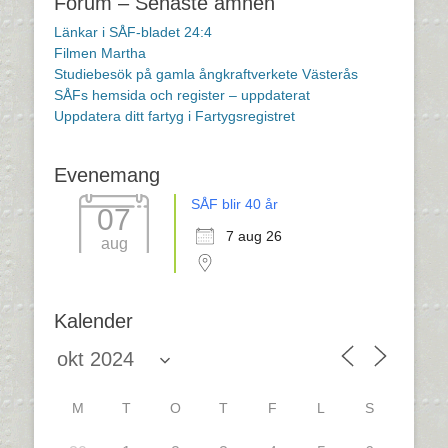
Forum – Senaste ämnen
Länkar i SÅF-bladet 24:4
Filmen Martha
Studiebesök på gamla ångkraftverkete Västerås
SÅFs hemsida och register – uppdaterat
Uppdatera ditt fartyg i Fartygsregistret
Evenemang
SÅF blir 40 år
07
7 aug 26
aug
Kalender
M
T
O
T
F
L
S