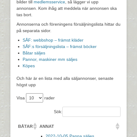
bilder till
medlemsservice
, så lägger vi upp
annonsen. Kom ihåg att meddela när annonsen ska
tas bort.
Annonserna och föreningens försäljningslista hittar du
på separata sidor.
SÅF: webbshop – främst kläder
SÅF:s försäljningslista – främst böcker
Båtar säljes
Pannor, maskiner mm säljes
Köpes
Och här är en lista med alla säljannonser, senaste
högst upp
Visa
rader
Sök:
BÅTAR
ANNAT
2022-10-05 Panna säljes