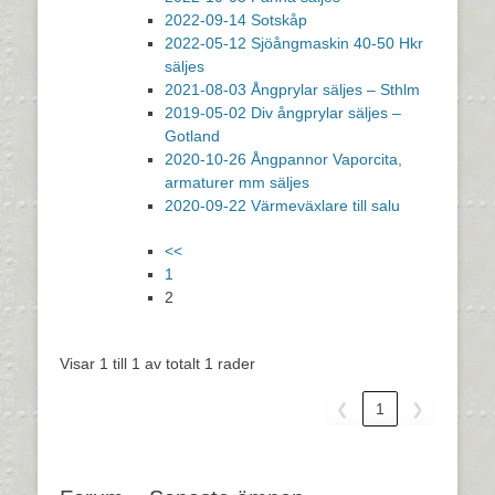
2022-09-14 Sotskåp
2022-05-12 Sjöångmaskin 40-50 Hkr
säljes
2021-08-03 Ångprylar säljes – Sthlm
2019-05-02 Div ångprylar säljes –
Gotland
2020-10-26 Ångpannor Vaporcita,
armaturer mm säljes
2020-09-22 Värmeväxlare till salu
<<
1
2
Visar 1 till 1 av totalt 1 rader
❮
1
❯