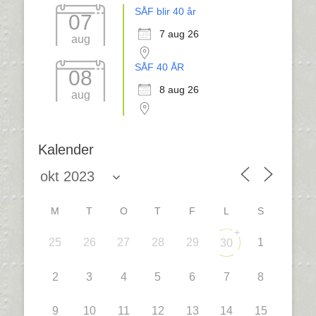
SÅF blir 40 år
07
7 aug 26
aug
SÅF 40 ÅR
08
8 aug 26
aug
Kalender
M
T
O
T
F
L
S
+
25
26
27
28
29
1
30
2
3
4
5
6
7
8
9
10
11
12
13
14
15