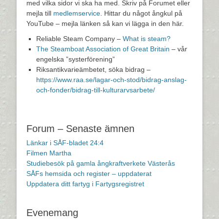
med vilka sidor vi ska ha med. Skriv på Forumet eller
mejla till
medlemservice
. Hittar du något ångkul på
YouTube – mejla länken så kan vi lägga in den här.
Reliable Steam Company –
What is steam?
The Steamboat Association of Great Britain
– vår
engelska ”systerförening”
Riksantikvarieämbetet, söka bidrag –
https://www.raa.se/lagar-och-stod/bidrag-anslag-
och-fonder/bidrag-till-kulturarvsarbete/
Forum – Senaste ämnen
Länkar i SÅF-bladet 24:4
Filmen Martha
Studiebesök på gamla ångkraftverkete Västerås
SÅFs hemsida och register – uppdaterat
Uppdatera ditt fartyg i Fartygsregistret
Evenemang