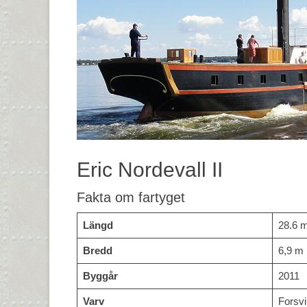
Eric Nordevall II
Fakta om fartyget
Längd
28.6 
Bredd
6,9 m
Byggår
2011
Varv
Forsvi