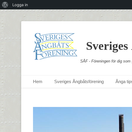
Om
Logga in
WordPress
Sveriges
SÅF - Föreningen för dig som g
Primär meny
Hoppa
Hem
Sveriges Ångbåtsförening
Ånga tips
till
innehåll