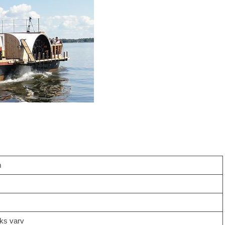
m
ks varv