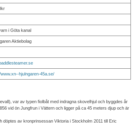
Hkr
arn i Göta kanal
garen Aktiebolag
paddlesteamer.se
//www.xn--hjulngaren-45a.se/
rdevall), var av typen fiolbåt med indragna skovelhjul och byggdes år
e 1856 vid ön Jungfrun i Vättern och ligger på ca 45 meters djup och är
 döptes av kronprinsessan Viktoria i Stockholm 2011 till Eric