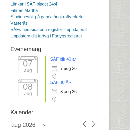
Länkar i SÅF-bladet 24:4
Filmen Martha
Studiebesök på gamla ångkraftverkete
Västerås
SÅFs hemsida och register – uppdaterat
Uppdatera ditt fartyg i Fartygsregistret
Evenemang
SÅF blir 40 år
07
7 aug 26
aug
SÅF 40 ÅR
08
8 aug 26
aug
Kalender