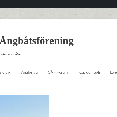
 Ångbåtsförening
illar ångbåtar
 o trix
Ångfartyg
SÅF Forum
Köp och Sälj
Ev