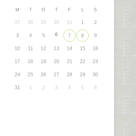
M
T
O
T
F
L
S
27
28
29
30
31
1
2
6
3
4
5
9
7
8
10
11
12
13
14
15
16
17
18
19
20
21
22
23
24
25
26
27
28
29
30
31
1
2
3
4
5
6