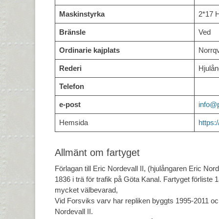
Maskinstyrka
2*17 
Bränsle
Ved
Ordinarie kajplats
Norrqv
Rederi
Hjulån
Telefon
e-post
info@
Hemsida
https:
Allmänt om fartyget
Förlagan till Eric Nordevall II, (hjulångaren Eric No
1836 i trä för trafik på Göta Kanal. Fartyget förlist
mycket välbevarad,
Vid Forsviks varv har repliken byggts 1995-2011 och
Nordevall II.