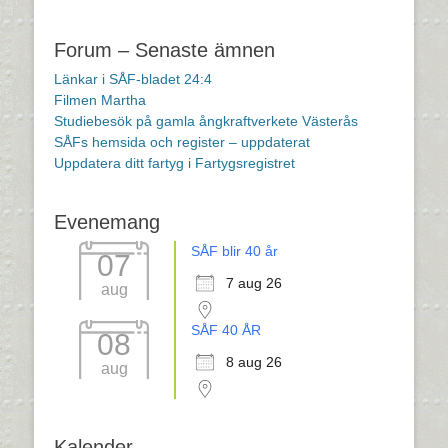
Forum – Senaste ämnen
Länkar i SÅF-bladet 24:4
Filmen Martha
Studiebesök på gamla ångkraftverkete Västerås
SÅFs hemsida och register – uppdaterat
Uppdatera ditt fartyg i Fartygsregistret
Evenemang
SÅF blir 40 år
07
7 aug 26
aug
SÅF 40 ÅR
08
8 aug 26
aug
Kalender