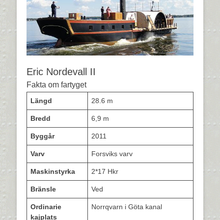
Eric Nordevall II
Fakta om fartyget
Längd
28.6 m
Bredd
6,9 m
Byggår
2011
Varv
Forsviks varv
Maskinstyrka
2*17 Hkr
Bränsle
Ved
Ordinarie
Norrqvarn i Göta kanal
kajplats