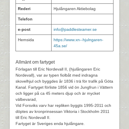
Rederi
Hjulångaren Aktiebolag
Telefon
e-post
info@paddlesteamer.se
Hemsida
https://www.xn--hjulngaren-
45a.se/
Allmänt om fartyget
Förlagan till Eric Nordevall II, (hjulångaren Eric
Nordevall), var av typen fiolbåt med indragna
skovelhjul och byggdes år 1836 i trä för trafik på Göta
Kanal. Fartyget förliste 1856 vid ön Jungfrun i Vättern
och ligger på ca 45 meters djup och är mycket
välbevarad,
Vid Forsviks varv har repliken byggts 1995-2011 och
döptes av kronprinsessan Viktoria i Stockholm 2011
till Eric Nordevall II.
Fartyget är Sveriges enda hjulångare.