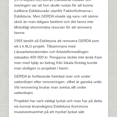
meningen var att hon skulle rustas för att kunna
trafikera Eskilstunaån utanför Faktoriholmarna i
Eskilstuna. Men GERDA visade sig vara i ett sämre
skick än man tidigare bedömt och det fanns inte
tillräckligt ekonomiska resurser för att renovera
henne.
1993 beslöt så Eskilstuna att renovera GERDA som
ett s k ALU-projekt. Tillsammans med
Länsarbetsnämnden och Arbetsförmedlingen
satsades 400 000 kr. Pengarna räckte inte ända fram
men med hjälp av bidrag från lokala företag kunde
man slutligen ro projektet i hamn.
GERDA är fortfarande helnitad över och under
vattenlinjen efter renoveringen, vilket är ganska unikt.
Vid renovering brukar man svetsa allt under
vattenlinjen.
Projektet har varit väldigt lyckat och man har på detta
vis kunnat levandegöra Eskilstuna Kommuns
museiverksamhet på ett mycket lyckat sätt.