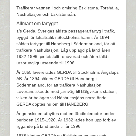
Trafikerar vattnen i och omkring Eskilstuna, Torshälla,
Näshultasjön och Eskilstunaån.
Allmänt om fartyget
s/s Gerda, Sveriges äldsta passagerarfartyg i trafik,
byggd för lokaltrafik i Stockholms hamn. År 1894
såldes fartyget till Haneberg i Södermanland, för att
trafikera Näshultasjön. Låg upplagd på land åren
1932-1996, pietetsfullt renoverad och återställd i
ursprungligt utseende till 1996
År 1865 levererades GERDA till Stockholms Ångslups
AB. År 1894 såldes GERDA till Haneberg i
Södermanland, för att trafikera Näshultasjön.
Leverans skedde med järnväg till Bälgvikens station,
vilken är belägen vid Näshultasjöns norra ände.
GERDA döptes nu om till HANEBERG.
Ångmaskinen utbyttes mot en tändkulemotor under
perioden 1915-1920. År 1932 lades hon upp förblev
liggande på land ända till år 1996.
1978 köptes GERDA av Eskilstuna museer och