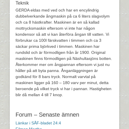
Teknik
GERDA eldas med ved och har en encylindrig
dubbelverkande ångmaskin på ca 6 liters slagvolym
och ca 8 hästkrafter. Maskinen är en så kallad
mottrycksmaskin eftersom vi inte har någon
kondensor så att vi kan återföra ångan till vatten. Vi
förbrukar ca 100l färskvatten i timmen och ca 3
säckar prima björkved i timmen. Maskinen har
rundslid och är förmodligen från år 1900. Original
maskinen finns förmodligen på Näshultasjöns botten.
Återkommer mer om ångpannan eftersom vi just nu
håller på att byta panna. Ånganläggningen är
godkänd för 8 bars tryck. Normalt varvtal på
maskinen ligger på 160 – 180 varv per minut, detta
beroende på vilket tryck vi har i pannan. Hastigheten
blir då mellan 4 till 7 knop.
Forum – Senaste ämnen
Länkar i SÅF-bladet 24:4
Filmen Martha