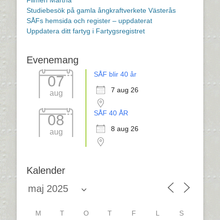
Studiebesök på gamla ångkraftverkete Västerås
SÅFs hemsida och register – uppdaterat
Uppdatera ditt fartyg i Fartygsregistret
Evenemang
SÅF blir 40 år
07
7 aug 26
aug
SÅF 40 ÅR
08
8 aug 26
aug
Kalender
M
T
O
T
F
L
S