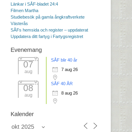
Länkar i SÅF-bladet 24:4
Filmen Martha
Studiebesök på gamla ångkraftverkete
Västerås
SÅFs hemsida och register – uppdaterat
Uppdatera ditt fartyg i Fartygsregistret
Evenemang
SÅF blir 40 år
07
7 aug 26
aug
SÅF 40 ÅR
08
8 aug 26
aug
Kalender