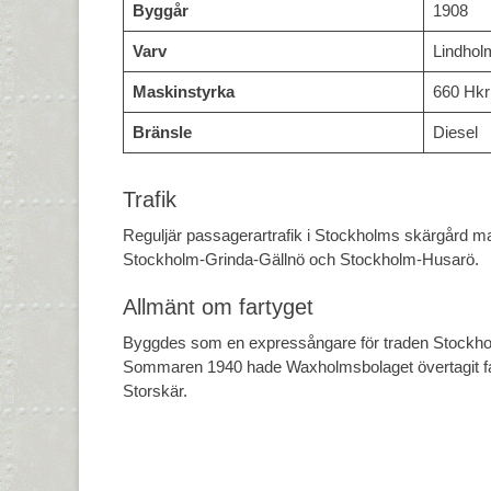
Byggår
1908
Varv
Lindhol
Maskinstyrka
660 Hkr
Bränsle
Diesel
Trafik
Reguljär passagerartrafik i Stockholms skärgård
Stockholm-Grinda-Gällnö och Stockholm-Husarö.
Allmänt om fartyget
Byggdes som en expressångare för traden Stockho
Sommaren 1940 hade Waxholmsbolaget övertagit fart
Storskär.