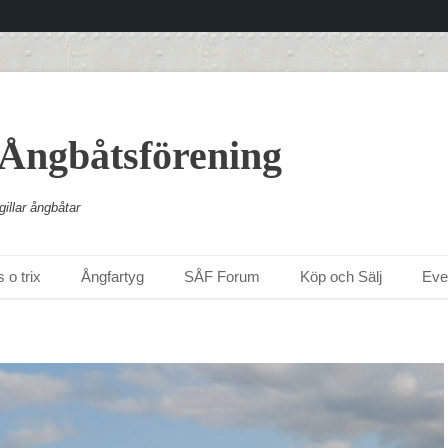
 Ångbåtsförening
illar ångbåtar
 o trix
Ångfartyg
SÅF Forum
Köp och Sälj
Ev