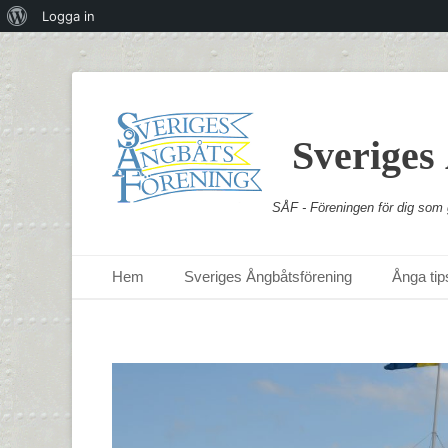
Om
Logga in
WordPress
Sveriges
SÅF - Föreningen för dig som g
Primär meny
Hoppa
Hem
Sveriges Ångbåtsförening
Ånga tips
till
innehåll