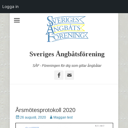
Logga in
Sveriges Ångbåtsförening
SÅF - Föreningen för dig som gillar ångbåtar
Facebook
Email
Årsmötesprotokoll 2020
Postades
Författare
26 augusti, 2020
Maggan test
den