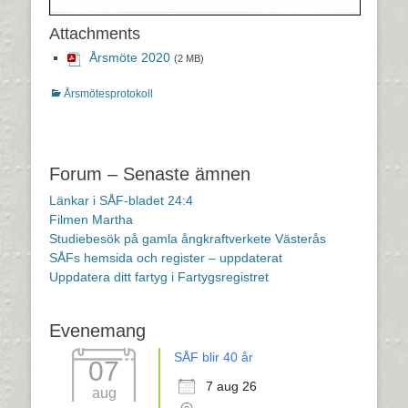
Attachments
Årsmöte 2020
(2 MB)
Kategorier
Årsmötesprotokoll
Inläggsnavigering
Forum – Senaste ämnen
Länkar i SÅF-bladet 24:4
Filmen Martha
Studiebesök på gamla ångkraftverkete Västerås
SÅFs hemsida och register – uppdaterat
Uppdatera ditt fartyg i Fartygsregistret
Evenemang
SÅF blir 40 år
07
7 aug 26
aug