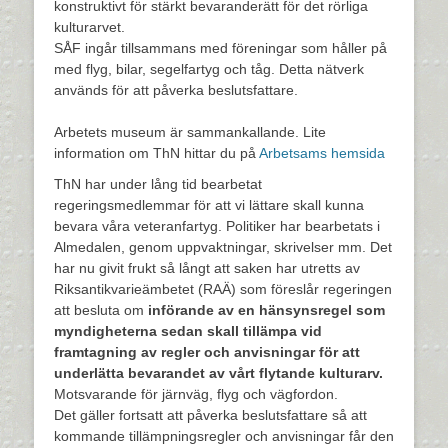
konstruktivt för stärkt bevaranderätt för det rörliga
kulturarvet.
SÅF ingår tillsammans med föreningar som håller på
med flyg, bilar, segelfartyg och tåg. Detta nätverk
används för att påverka beslutsfattare.
Arbetets museum är sammankallande. Lite
information om ThN hittar du på
Arbetsams hemsida
ThN har under lång tid bearbetat
regeringsmedlemmar för att vi lättare skall kunna
bevara våra veteranfartyg. Politiker har bearbetats i
Almedalen, genom uppvaktningar, skrivelser mm. Det
har nu givit frukt så långt att saken har utretts av
Riksantikvarieämbetet (RAÄ) som föreslår regeringen
att besluta om
införande av en hänsynsregel som
myndigheterna sedan skall tillämpa vid
framtagning av regler och anvisningar för att
underlätta bevarandet av vårt flytande kulturarv.
Motsvarande för järnväg, flyg och vägfordon.
Det gäller fortsatt att påverka beslutsfattare så att
kommande tillämpningsregler och anvisningar får den