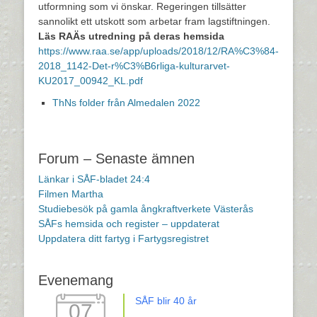
utformning som vi önskar. Regeringen tillsätter
sannolikt ett utskott som arbetar fram lagstiftningen.
Läs RAÄs utredning på deras hemsida
https://www.raa.se/app/uploads/2018/12/RA%C3%84-
2018_1142-Det-r%C3%B6rliga-kulturarvet-
KU2017_00942_KL.pdf
ThNs folder från Almedalen 2022
Forum – Senaste ämnen
Länkar i SÅF-bladet 24:4
Filmen Martha
Studiebesök på gamla ångkraftverkete Västerås
SÅFs hemsida och register – uppdaterat
Uppdatera ditt fartyg i Fartygsregistret
Evenemang
SÅF blir 40 år
07