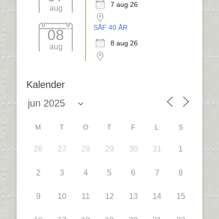
7 aug 26
aug
SÅF 40 ÅR
08
8 aug 26
aug
Kalender
M
T
O
T
F
L
S
26
27
28
29
30
31
1
2
3
4
5
6
7
8
9
10
11
12
13
14
15