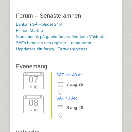
Forum – Senaste ämnen
Länkar i SÅF-bladet 24:4
Filmen Martha
Studiebesök på gamla ångkraftverkete Västerås
SÅFs hemsida och register – uppdaterat
Uppdatera ditt fartyg i Fartygsregistret
Evenemang
SÅF blir 40 år
07
7 aug 26
aug
SÅF 40 ÅR
08
8 aug 26
aug