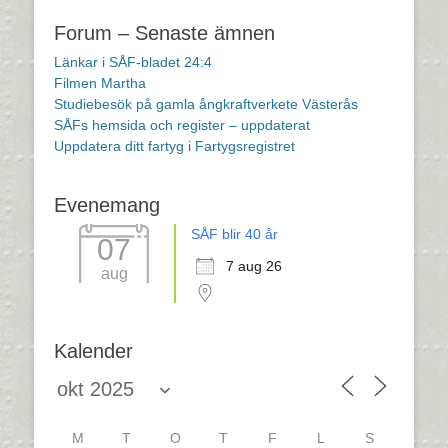
Forum – Senaste ämnen
Länkar i SÅF-bladet 24:4
Filmen Martha
Studiebesök på gamla ångkraftverkete Västerås
SÅFs hemsida och register – uppdaterat
Uppdatera ditt fartyg i Fartygsregistret
Evenemang
SÅF blir 40 år
07
7 aug 26
aug
Kalender
M
T
O
T
F
L
S