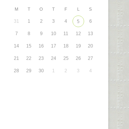
M
T
O
T
F
L
S
31
1
2
3
4
6
5
7
8
9
10
11
12
13
14
15
16
17
18
19
20
21
22
23
24
25
26
27
28
29
30
1
2
3
4