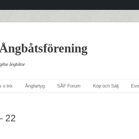
 Ångbåtsförening
illar ångbåtar
 o trix
Ångfartyg
SÅF Forum
Köp och Sälj
Ev
– 22