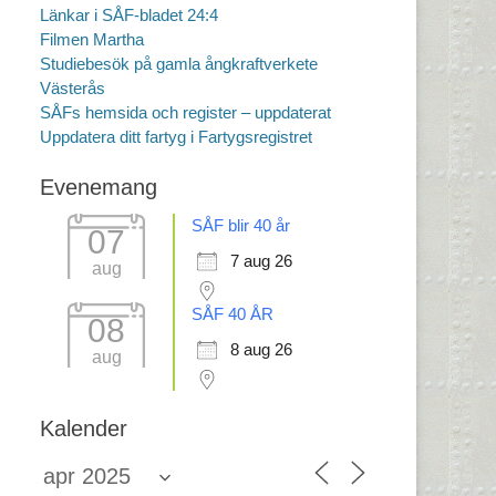
Länkar i SÅF-bladet 24:4
Filmen Martha
Studiebesök på gamla ångkraftverkete
Västerås
SÅFs hemsida och register – uppdaterat
Uppdatera ditt fartyg i Fartygsregistret
Evenemang
SÅF blir 40 år
07
7 aug 26
aug
SÅF 40 ÅR
08
8 aug 26
aug
Kalender