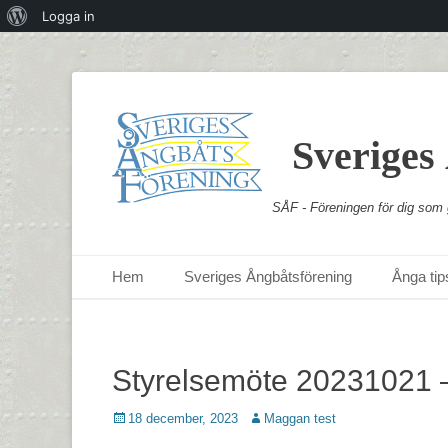
Om
Logga in
WordPress
Sveriges
SÅF - Föreningen för dig som g
Primär meny
Hoppa
Hem
Sveriges Ångbåtsförening
Ånga tips
till
innehåll
Styrelsemöte 20231021 
Postades
Författare
18 december, 2023
Maggan test
den