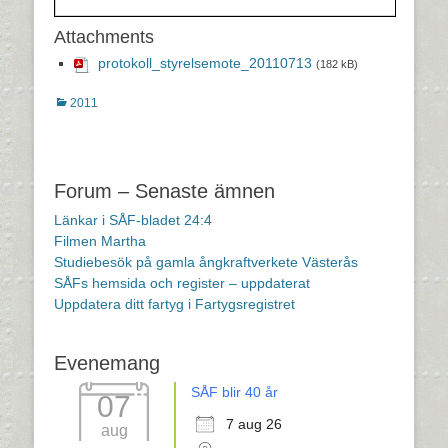
Attachments
protokoll_styrelsemote_20110713
(182 kB)
Kategorier
2011
Inläggsnavigering
Forum – Senaste ämnen
Länkar i SÅF-bladet 24:4
Filmen Martha
Studiebesök på gamla ångkraftverkete Västerås
SÅFs hemsida och register – uppdaterat
Uppdatera ditt fartyg i Fartygsregistret
Evenemang
SÅF blir 40 år
07
7 aug 26
aug