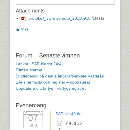
Attachments
protokoll_styrelsemote_20110918
(180 kB)
Kategorier
2011
Inläggsnavigering
Forum – Senaste ämnen
Länkar i SÅF-bladet 24:4
Filmen Martha
Studiebesök på gamla ångkraftverkete Västerås
SÅFs hemsida och register – uppdaterat
Uppdatera ditt fartyg i Fartygsregistret
Evenemang
SÅF blir 40 år
07
7 aug 26
aug