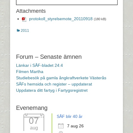
Attachments
protokoll_styrelsemote_20110918
(180 kB)
Kategorier
2011
Inläggsnavigering
Forum – Senaste ämnen
Länkar i SÅF-bladet 24:4
Filmen Martha
Studiebesök på gamla ångkraftverkete Västerås
SÅFs hemsida och register – uppdaterat
Uppdatera ditt fartyg i Fartygsregistret
Evenemang
SÅF blir 40 år
07
7 aug 26
aug