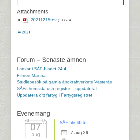
Attachments
20211215rev
(133 kB)
Kategorier
2021
Inläggsnavigering
Forum – Senaste ämnen
Länkar i SÅF-bladet 24:4
Filmen Martha
Studiebesök på gamla ångkraftverkete Västerås
SÅFs hemsida och register – uppdaterat
Uppdatera ditt fartyg i Fartygsregistret
Evenemang
SÅF blir 40 år
07
7 aug 26
aug