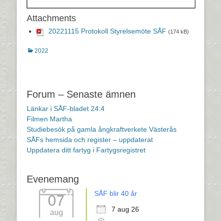
Attachments
20221115 Protokoll Styrelsemöte SÅF
(174 kB)
Kategorier
2022
Inläggsnavigering
Forum – Senaste ämnen
Länkar i SÅF-bladet 24:4
Filmen Martha
Studiebesök på gamla ångkraftverkete Västerås
SÅFs hemsida och register – uppdaterat
Uppdatera ditt fartyg i Fartygsregistret
Evenemang
SÅF blir 40 år
07
7 aug 26
aug