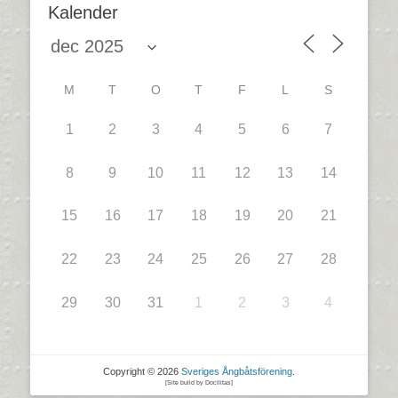
Kalender
M
T
O
T
F
L
S
1
2
3
4
5
6
7
8
9
10
11
12
13
14
15
16
17
18
19
20
21
22
23
24
25
26
27
28
29
30
31
1
2
3
4
Copyright © 2026
Sveriges Ångbåtsförening
.
[Site build by Docilitas]