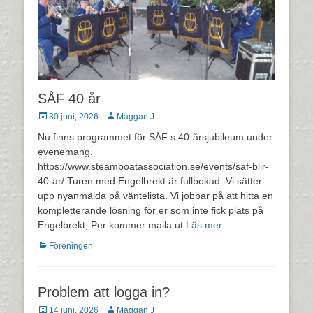
SÅF 40 år
Postades
Författare
30 juni, 2026
Maggan J
den
Nu finns programmet för SÅF:s 40-årsjubileum under
evenemang.
https://www.steamboatassociation.se/events/saf-blir-
40-ar/ Turen med Engelbrekt är fullbokad. Vi sätter
upp nyanmälda på väntelista. Vi jobbar på att hitta en
kompletterande lösning för er som inte fick plats på
Engelbrekt, Per kommer maila ut
Läs mer…
Kategorier
Föreningen
Problem att logga in?
Postades
Författare
14 juni, 2026
Maggan J