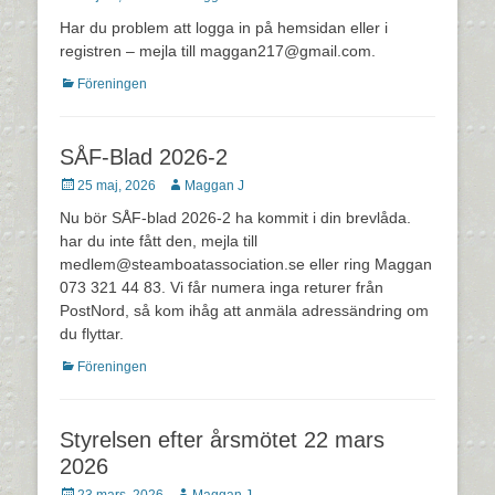
den
Har du problem att logga in på hemsidan eller i
registren – mejla till maggan217@gmail.com.
Kategorier
Föreningen
SÅF-Blad 2026-2
Postades
Författare
25 maj, 2026
Maggan J
den
Nu bör SÅF-blad 2026-2 ha kommit i din brevlåda.
har du inte fått den, mejla till
medlem@steamboatassociation.se eller ring Maggan
073 321 44 83. Vi får numera inga returer från
PostNord, så kom ihåg att anmäla adressändring om
du flyttar.
Kategorier
Föreningen
Styrelsen efter årsmötet 22 mars
2026
Postades
Författare