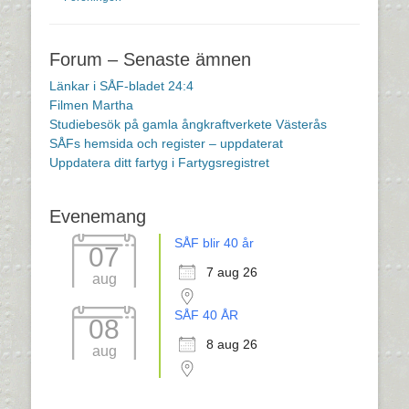
Forum – Senaste ämnen
Länkar i SÅF-bladet 24:4
Filmen Martha
Studiebesök på gamla ångkraftverkete Västerås
SÅFs hemsida och register – uppdaterat
Uppdatera ditt fartyg i Fartygsregistret
Evenemang
SÅF blir 40 år
07
7 aug 26
aug
SÅF 40 ÅR
08
8 aug 26
aug