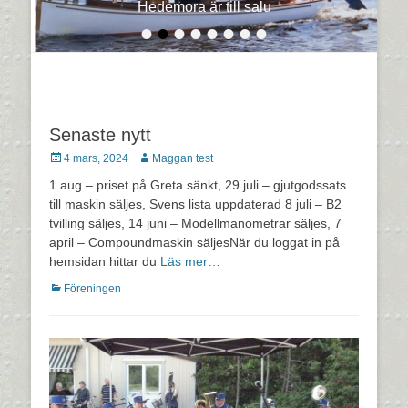
Hedemora är till salu
•
•
•
•
•
•
•
•
Senaste nytt
Postades
Författare
4 mars, 2024
Maggan test
den
1 aug – priset på Greta sänkt, 29 juli – gjutgodssats
till maskin säljes, Svens lista uppdaterad 8 juli – B2
tvilling säljes, 14 juni – Modellmanometrar säljes, 7
april – Compoundmaskin säljesNär du loggat in på
hemsidan hittar du
Läs mer…
Kategorier
Föreningen