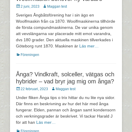
Postades
Författare
2 juni, 2023
Maggan test
den
Sveriges Ångbåtsförening har i sin ägo en
Woolfmaskin från ca 1870. Woolfmaskinerna tillhörde
de första compundmaskinerna. De var unika genom
att vevslängarna var placerade mitt emot varandra,
dvs 180 grader. Den aktuella maskinen tillverkades i
Göteborg runt 1870. Maskinen är
Läs mer…
Kategorier
Föreningen
Ånga? Vindkraft, solceller, vätgas och
hybrider – vad bryr jag mig om ånga?
Postades
Författare
22 februari, 2023
Maggan test
den
Under fliken Ånga tips o trix hittar du nu lite nya sidor.
Där finns en beskrivning av hur det här med ånga
fungerar. Elden, pannan och ångan samt kondensorn
och verkningsgrader är beskrivet. Vi tackar Harald J
för att han
Läs mer…
Kategorier
Föreningen