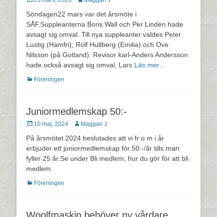
23 mars, 2026
Maggan J
den
Söndagen22 mars var det årsmöte i
SÅF.Suppleanterna Boris Wall och Per Lindén hade
avsagt sig omval. Till nya suppleanter valdes Peter
Lustig (Hamfri), Rolf Hultberg (Emilia) och Ove
Nilsson (på Gotland). Revisor karl-Anders Andersson
hade också avsagt sig omval, Lars
Läs mer…
Kategorier
Föreningen
Juniormedlemskap 50:-
Postades
Författare
10 maj, 2024
Maggan J
den
På årsmötet 2024 beslutades att vi fr o m i år
erbjuder ett juniormedlemskap för 50:-/år tills man
fyller 25 år.Se under Bli medlem, hur du gör för att bli
medlem.
Kategorier
Föreningen
Woolfmaskin behöver ny vårdare