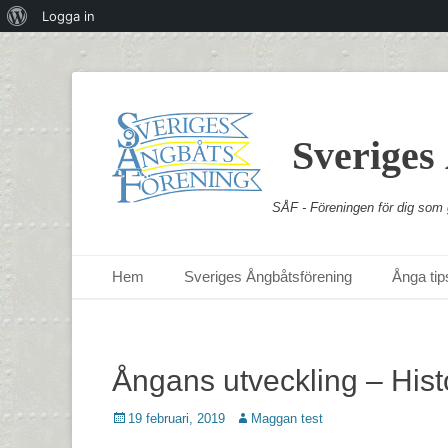
Om
Logga in
WordPress
Sveriges
SÅF - Föreningen för dig som g
Primär meny
Hoppa
Hem
Sveriges Ångbåtsförening
Ånga tips
till
innehåll
Ångans utveckling – Hist
Postades
Författare
19 februari, 2019
Maggan test
den