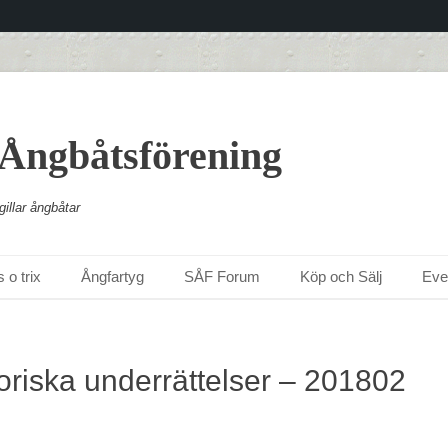
 Ångbåtsförening
illar ångbåtar
 o trix
Ångfartyg
SÅF Forum
Köp och Sälj
Ev
oriska underrättelser – 201802