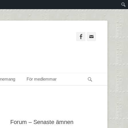
Facebook
Email
Sök
enemang
För medlemmar
Forum – Senaste ämnen