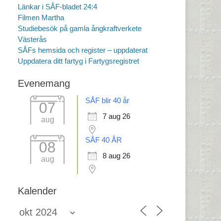
Länkar i SÅF-bladet 24:4
Filmen Martha
Studiebesök på gamla ångkraftverkete
Västerås
SÅFs hemsida och register – uppdaterat
Uppdatera ditt fartyg i Fartygsregistret
Evenemang
SÅF blir 40 år
07
7 aug 26
aug
SÅF 40 ÅR
08
8 aug 26
aug
Kalender