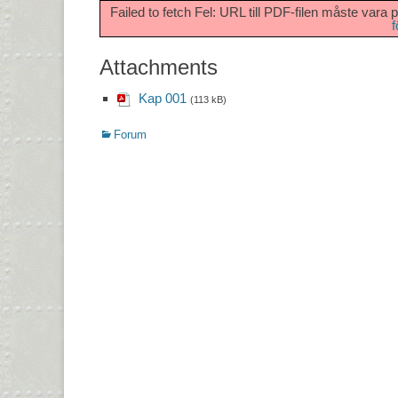
Failed to fetch Fel: URL till PDF-filen måste 
f
Attachments
Kap 001
(113 kB)
Kategorier
Forum
Inläggsnavigering