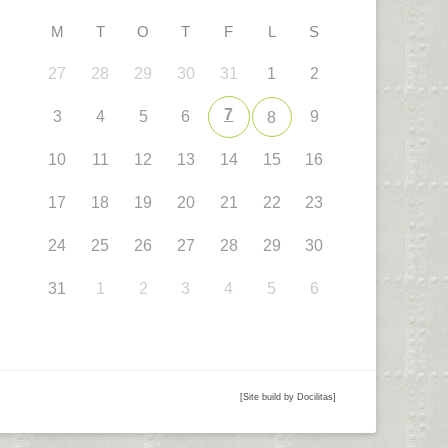
M
T
O
T
F
L
S
27
28
29
30
31
1
2
7
3
4
5
6
9
8
10
11
12
13
14
15
16
17
18
19
20
21
22
23
24
25
26
27
28
29
30
31
1
2
3
4
5
6
[Site build by Docilitas]