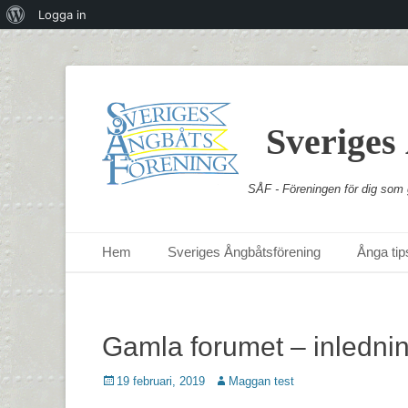
Om
Logga in
WordPress
Sveriges
SÅF - Föreningen för dig som g
Primär meny
Hoppa
Hem
Sveriges Ångbåtsförening
Ånga tips
till
innehåll
Gamla forumet – inledni
Postades
Författare
19 februari, 2019
Maggan test
den