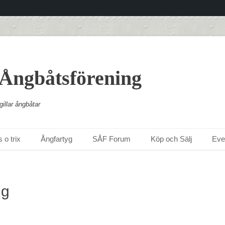
 Ångbåtsförening
illar ångbåtar
 o trix
Ångfartyg
SÅF Forum
Köp och Sälj
Ev
ng