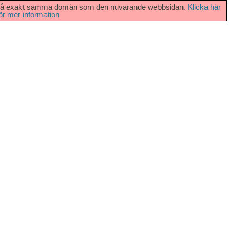
vara på exakt samma domän som den nuvarande webbsidan.
Klicka här
ör mer information