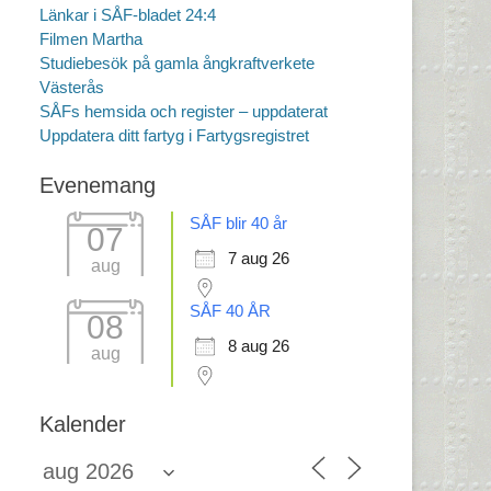
Länkar i SÅF-bladet 24:4
Filmen Martha
Studiebesök på gamla ångkraftverkete
Västerås
SÅFs hemsida och register – uppdaterat
Uppdatera ditt fartyg i Fartygsregistret
Evenemang
SÅF blir 40 år
07
7 aug 26
aug
SÅF 40 ÅR
08
8 aug 26
aug
Kalender