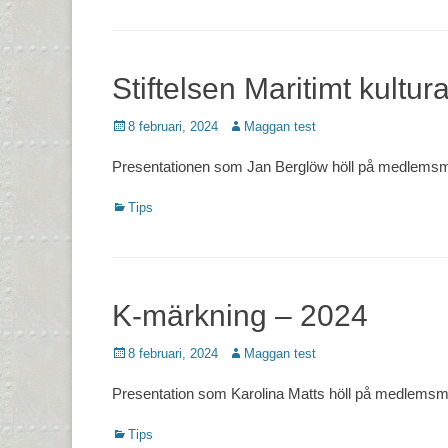
Stiftelsen Maritimt kultur
Postades
Författare
8 februari, 2024
Maggan test
den
Presentationen som Jan Berglöw höll på medlemsmöt
Kategorier
Tips
K-märkning – 2024
Postades
Författare
8 februari, 2024
Maggan test
den
Presentation som Karolina Matts höll på medlemsmöt
Kategorier
Tips