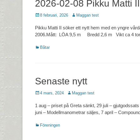
2026-02-08 Pikku Matti II
Postades
Författare
8 februari, 2026
Maggan test
den
Pikku Matti II söker ett nytt hem med en yngre vårda
2006.Mått: LÖA 9,5 m Bredd 2,6 m Vikt ca 4 t
Kategorier
Båtar
Senaste nytt
Postades
Författare
4 mars, 2024
Maggan test
den
1 aug – priset på Greta sänkt, 29 juli – gjutgodssats t
juni – Modellmanometrar säljes, 7 april – Compound
Kategorier
Föreningen