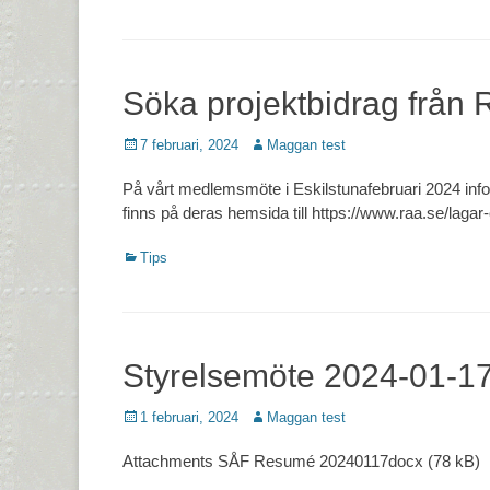
Söka projektbidrag från 
Postades
Författare
7 februari, 2024
Maggan test
den
På vårt medlemsmöte i Eskilstunafebruari 2024 inf
finns på deras hemsida till https://www.raa.se/lagar
Kategorier
Tips
Styrelsemöte 2024-01-1
Postades
Författare
1 februari, 2024
Maggan test
den
Attachments SÅF Resumé 20240117docx (78 kB)