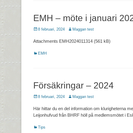
EMH – möte i januari 20
Postades
Författare
8 februari, 2024
Maggan test
den
Attachments EMH2024011314 (561 kB)
Kategorier
EMH
Försäkringar – 2024
Postades
Författare
8 februari, 2024
Maggan test
den
Här hittar du en del information om klurigheterna me
Leijonhufvud från BHRF höll på medlemsmötet i Eski
Kategorier
Tips