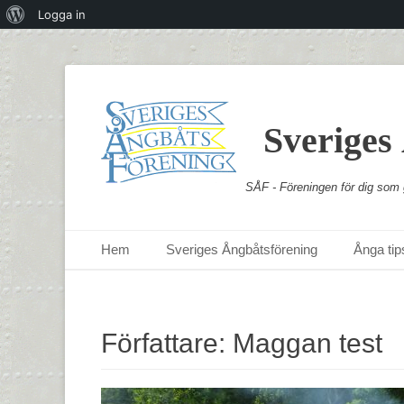
Om
Logga in
WordPress
Sveriges
SÅF - Föreningen för dig som g
Primär meny
Hoppa
Hem
Sveriges Ångbåtsförening
Ånga tips
till
innehåll
Författare:
Maggan test