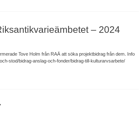
Riksantikvarieämbetet – 2024
ormerade Tove Holm från RAÄ att söka projektbidrag från dem. Info
-och-stod/bidrag-anslag-och-fonder/bidrag-till-kulturarvsarbete/
7