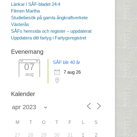
Länkar i SÅF-bladet 24:4
Filmen Martha
Studiebesök på gamla ångkraftverkete
Västerås
SÅFs hemsida och register – uppdaterat
Uppdatera ditt fartyg i Fartygsregistret
Evenemang
SÅF blir 40 år
07
7 aug 26
aug
Kalender
M
T
O
T
F
L
S
27
28
29
30
31
1
2