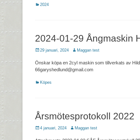
Kategorier
2024
2024-01-29 Ångmaskin 
Postades
Författare
29 januari, 2024
Maggan test
den
Önskar köpa en 2cyl maskin som tillverkats av Hi
66garyshedlund@gmail.com
Kategorier
Köpes
Årsmötesprotokoll 2022
Postades
Författare
4 januari, 2024
Maggan test
den