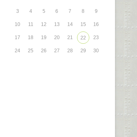
3
4
5
6
7
8
9
10
11
12
13
14
15
16
17
18
19
20
21
23
22
24
25
26
27
28
29
30