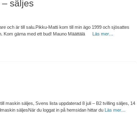
 – säljes
re och är till salu.Pikku-Matti kom till min ägo 1999 och sjösattes
on. Kom gärna med ett bud! Mauno Määttälä
Läs mer…
ill maskin säljes, Svens lista uppdaterad 8 juli – B2 tvilling säljes, 14
maskin säljesNär du loggat in på hemsidan hittar du
Läs mer…