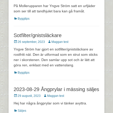
den
På Mollerupparen har Yngve Ström satt en urfjäder
som ser till att tandhjulet bara kan gå framåt.
Kategorier
Byggtips
Sotfilter/gnistsläckare
Postades
Författare
26 september, 2023
Maggan test
den
Yngve Ström har gjort en sotfilter/gnistsläckare av
rostfritt nät. Den är utformad som en strut som sticks
ner i skorstenen. Den samlar upp sot och är lätt att
göra ren, enklast med en vattenslang.
Kategorier
Byggtips
2023-08-29 Ångprylar i mässing säljes
Postades
Författare
29 augusti, 2023
Maggan test
den
Hej har några ångprylar som vi tänker avyttra.
Kategorier
Säljes