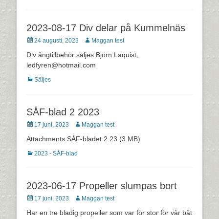
2023-08-17 Div delar på Kummelnäs
Postades
Författare
24 augusti, 2023
Maggan test
den
Div ångtillbehör säljes Björn Laquist,
ledfyren@hotmail.com
Kategorier
Säljes
SÅF-blad 2 2023
Postades
Författare
17 juni, 2023
Maggan test
den
Attachments SÅF-bladet 2.23 (3 MB)
Kategorier
2023 - SÅF-blad
2023-06-17 Propeller slumpas bort
Postades
Författare
17 juni, 2023
Maggan test
den
Har en tre bladig propeller som var för stor för vår båt