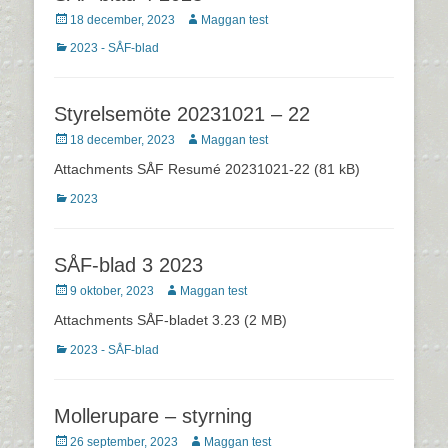
Postades
Författare
18 december, 2023
Maggan test
den
Kategorier
2023 - SÅF-blad
Styrelsemöte 20231021 – 22
Postades
Författare
18 december, 2023
Maggan test
den
Attachments SÅF Resumé 20231021-22 (81 kB)
Kategorier
2023
SÅF-blad 3 2023
Postades
Författare
9 oktober, 2023
Maggan test
den
Attachments SÅF-bladet 3.23 (2 MB)
Kategorier
2023 - SÅF-blad
Mollerupare – styrning
Postades
Författare
26 september, 2023
Maggan test