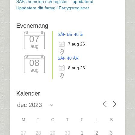
SÅFs hemsida och register – uppdaterat
Uppdatera ditt fartyg i Fartygsregistret
Evenemang
SÅF blir 40 år
07
7 aug 26
aug
SÅF 40 ÅR
08
8 aug 26
aug
Kalender
M
T
O
T
F
L
S
27
28
29
30
1
2
3