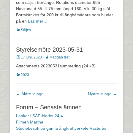
som säljs i Borlänge. Rotations diameter 685 ,
Navkona d 55 till 75 mm längd 160. Vikt 30 kg stål.
Bortskänkes för 200 kr till ångbåtsägare som bjuder
på en
Läs mer…
Kategorier
Säljes
Styrelsemöte 2023-05-31
Postades
Författare
17 juni, 2023
Maggan test
den
Attachments 20230531summering (24 kB)
Kategorier
2023
Inläggsnavigering
←
Äldre inlägg
Nyare inlägg
→
Forum – Senaste ämnen
Länkar i SÅF-bladet 24:4
Filmen Martha
Studiebesök på gamla ångkraftverkete Västerås