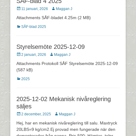
SÅF-blad 4 2025
Postades
Författare
11 januari, 2026
Maggan J
den
Attachments SÅF-bladet 4.25m (2 MB)
Kategorier
SÅF-blad 2025
Styrelsemöte 2025-12-09
Postades
Författare
2 januari, 2026
Maggan J
den
Attachments Protokoll SÅF Styrelsemöte 2025-12-09
(587 kB)
Kategorier
2025
2025-12-02 Mekanisk nivåreglering
säljes
Postades
Författare
2 december, 2025
Maggan J
den
Hej, har en mekanisk nivåreglering till salu. Maxtryck
20LBS=9 kg/cm2.Ej provad men fungerade när den
demonterades från panna. Pris 500:-Hämtas. telnr