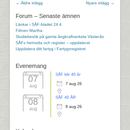
Inläggsnavigering
←
Äldre inlägg
Nyare inlägg
→
Forum – Senaste ämnen
Länkar i SÅF-bladet 24:4
Filmen Martha
Studiebesök på gamla ångkraftverkete Västerås
SÅFs hemsida och register – uppdaterat
Uppdatera ditt fartyg i Fartygsregistret
Evenemang
SÅF blir 40 år
07
7 aug 26
aug
SÅF 40 ÅR
08
8 aug 26
aug