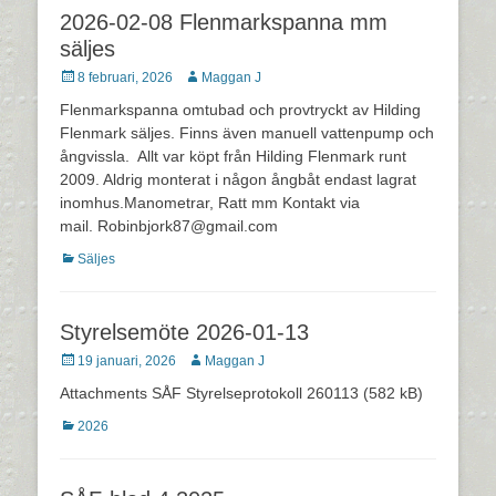
2026-02-08 Flenmarkspanna mm
säljes
Postades
Författare
8 februari, 2026
Maggan J
den
Flenmarkspanna omtubad och provtryckt av Hilding
Flenmark säljes. Finns även manuell vattenpump och
ångvissla. Allt var köpt från Hilding Flenmark runt
2009. Aldrig monterat i någon ångbåt endast lagrat
inomhus.Manometrar, Ratt mm Kontakt via
mail. Robinbjork87@gmail.com
Kategorier
Säljes
Styrelsemöte 2026-01-13
Postades
Författare
19 januari, 2026
Maggan J
den
Attachments SÅF Styrelseprotokoll 260113 (582 kB)
Kategorier
2026