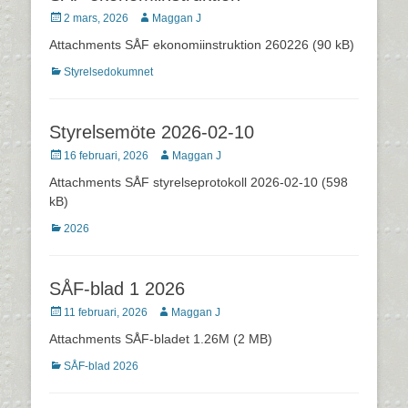
Postades
Författare
2 mars, 2026
Maggan J
den
Attachments SÅF ekonomiinstruktion 260226 (90 kB)
Kategorier
Styrelsedokumnet
Styrelsemöte 2026-02-10
Postades
Författare
16 februari, 2026
Maggan J
den
Attachments SÅF styrelseprotokoll 2026-02-10 (598
kB)
Kategorier
2026
SÅF-blad 1 2026
Postades
Författare
11 februari, 2026
Maggan J
den
Attachments SÅF-bladet 1.26M (2 MB)
Kategorier
SÅF-blad 2026