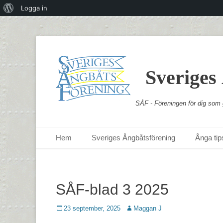
Om
Logga in
WordPress
Sveriges
SÅF - Föreningen för dig som g
Primär meny
Hoppa
Hem
Sveriges Ångbåtsförening
Ånga tips
till
innehåll
SÅF-blad 3 2025
Postades
Författare
23 september, 2025
Maggan J
den