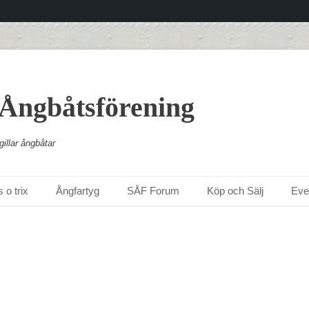
 Ångbåtsförening
illar ångbåtar
 o trix
Ångfartyg
SÅF Forum
Köp och Sälj
Ev