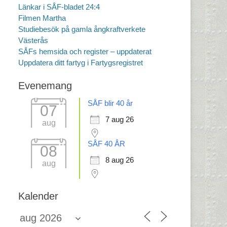
Länkar i SÅF-bladet 24:4
Filmen Martha
Studiebesök på gamla ångkraftverkete
Västerås
SÅFs hemsida och register – uppdaterat
Uppdatera ditt fartyg i Fartygsregistret
Evenemang
SÅF blir 40 år
07
7 aug 26
aug
SÅF 40 ÅR
08
8 aug 26
aug
Kalender