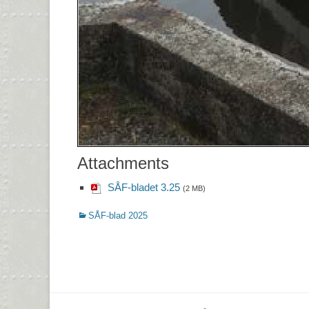
Attachments
SÅF-bladet 3.25
(2 MB)
Kategorier
SÅF-blad 2025
Inläggsnavigering