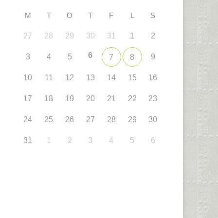
M
T
O
T
F
L
S
27
28
29
30
31
1
2
6
3
4
5
9
7
8
10
11
12
13
14
15
16
17
18
19
20
21
22
23
24
25
26
27
28
29
30
31
1
2
3
4
5
6