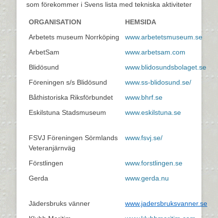
som förekommer i Svens lista med tekniska aktiviteter
ORGANISATION
HEMSIDA
Arbetets museum Norrköping
www.arbetetsmuseum.se
ArbetSam
www.arbetsam.com
Blidösund
www.blidosundsbolaget.se
Föreningen s/s Blidösund
www.ss-blidosund.se/
Båthistoriska Riksförbundet
www.bhrf.se
Eskilstuna Stadsmuseum
www.eskilstuna.se
FSVJ Föreningen Sörmlands
www.fsvj.se/
Veteranjärnväg
Förstlingen
www.forstlingen.se
Gerda
www.gerda.nu
Jädersbruks vänner
www.jadersbruksvanner.se