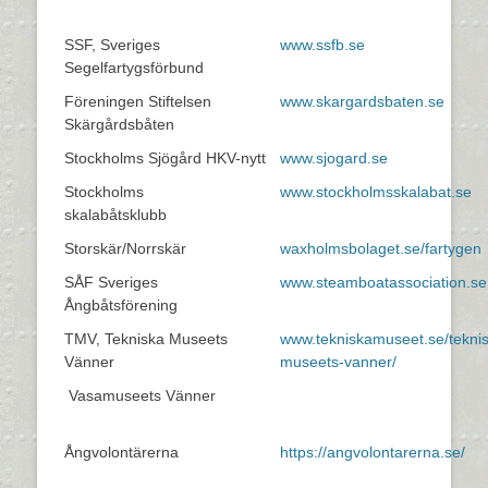
SSF, Sveriges
www.ssfb.se
Segelfartygsförbund
Föreningen Stiftelsen
www.skargardsbaten.se
Skärgårdsbåten
Stockholms Sjögård HKV-nytt
www.sjogard.se
Stockholms
www.stockholmsskalabat.se
skalabåtsklubb
Storskär/Norrskär
waxholmsbolaget.se/fartygen
SÅF Sveriges
www.steamboatassociation.se
Ångbåtsförening
TMV, Tekniska Museets
www.tekniskamuseet.se/tekni
Vänner
museets-vanner/
Vasamuseets Vänner
Ångvolontärerna
https://angvolontarerna.se/