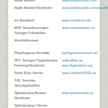
Klubb Maritim
www.klubbmaritim.com
Klubb Maritim/Stockholm
www.klubbmaritim.com/stock
s/s Mariefred
www.mariefred.info
MSF, Museiföreningen
www.veteranbaten.se
Sveriges Fritidsbåtar
Munktellmuseet
Phytahagoras Norrtälje
pythagorasmuseum.se/
SFF, Sveriges Flyghistoriska
www.sffsto.se
Förening/Stockholm
www.flyghistoria.org
Sankt Eriks Vänner
www.sankterik1915.se
SJK, Svenska
Järnvägsklubben
Sjöhistoriska Museet
www.sjohistoriska.se
Stockholm
Sjöhistoriskas Vänner