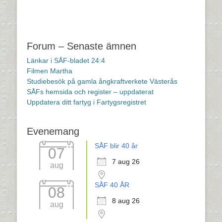
Forum – Senaste ämnen
Länkar i SÅF-bladet 24:4
Filmen Martha
Studiebesök på gamla ångkraftverkete Västerås
SÅFs hemsida och register – uppdaterat
Uppdatera ditt fartyg i Fartygsregistret
Evenemang
SÅF blir 40 år
07
7 aug 26
aug
SÅF 40 ÅR
08
8 aug 26
aug