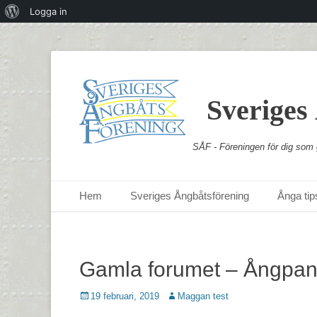
Om
Logga in
WordPress
Sveriges
SÅF - Föreningen för dig som g
Primär meny
Hoppa
Hem
Sveriges Ångbåtsförening
Ånga tips
till
innehåll
Gamla forumet – Ångpan
Postades
Författare
19 februari, 2019
Maggan test
den