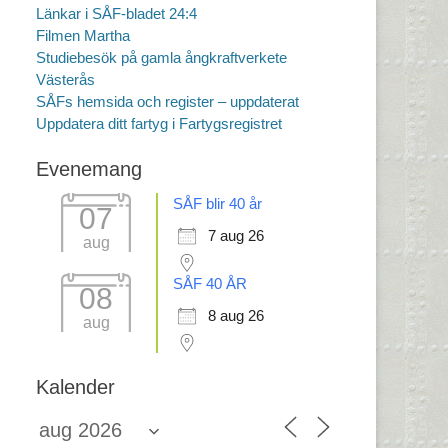
Länkar i SÅF-bladet 24:4
Filmen Martha
Studiebesök på gamla ångkraftverkete
Västerås
SÅFs hemsida och register – uppdaterat
Uppdatera ditt fartyg i Fartygsregistret
Evenemang
SÅF blir 40 år
07
7 aug 26
aug
SÅF 40 ÅR
08
8 aug 26
aug
Kalender