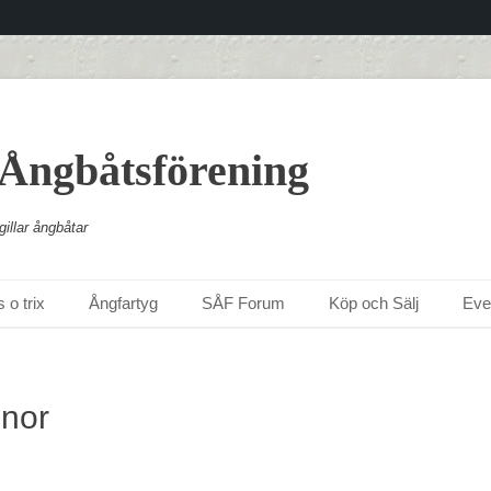
 Ångbåtsförening
illar ångbåtar
 o trix
Ångfartyg
SÅF Forum
Köp och Sälj
Ev
nor