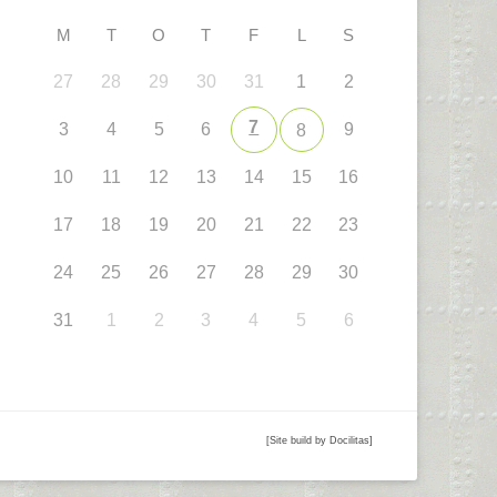
M
T
O
T
F
L
S
27
28
29
30
31
1
2
7
3
4
5
6
9
8
10
11
12
13
14
15
16
17
18
19
20
21
22
23
24
25
26
27
28
29
30
31
1
2
3
4
5
6
[Site build by Docilitas]