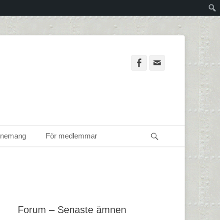
Facebook
Email
Sök
enemang
För medlemmar
Forum – Senaste ämnen