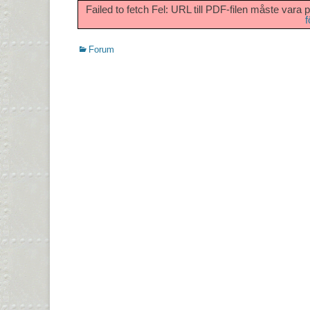
Failed to fetch Fel: URL till PDF-filen måste 
f
Kategorier
Forum
Inläggsnavigering