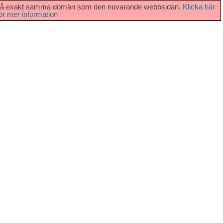
vara på exakt samma domän som den nuvarande webbsidan.
Klicka här
ör mer information