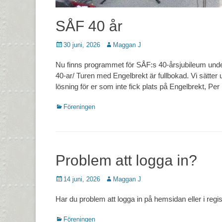
SÅF 40 år
Postades
Författare
30 juni, 2026
Maggan J
den
Nu finns programmet för SÅF:s 40-årsjubileum unde
40-ar/ Turen med Engelbrekt är fullbokad. Vi sätter 
lösning för er som inte fick plats på Engelbrekt, P
Kategorier
Föreningen
Problem att logga in?
Postades
Författare
14 juni, 2026
Maggan J
den
Har du problem att logga in på hemsidan eller i reg
Kategorier
Föreningen