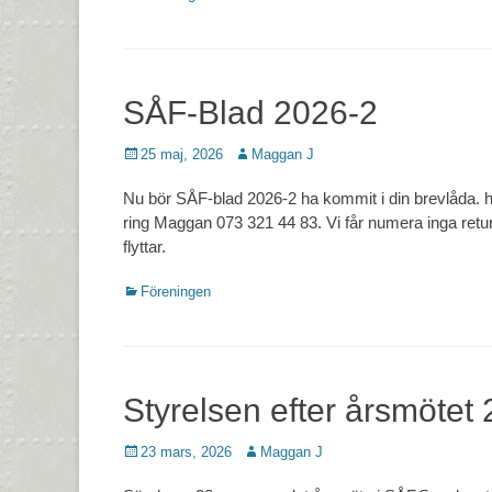
SÅF-Blad 2026-2
Postades
Författare
25 maj, 2026
Maggan J
den
Nu bör SÅF-blad 2026-2 ha kommit i din brevlåda. ha
ring Maggan 073 321 44 83. Vi får numera inga ret
flyttar.
Kategorier
Föreningen
Styrelsen efter årsmötet
Postades
Författare
23 mars, 2026
Maggan J
den