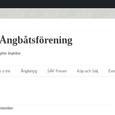
 Ångbåtsförening
illar ångbåtar
 o trix
Ångfartyg
SÅF Forum
Köp och Sälj
Ev
stasidan