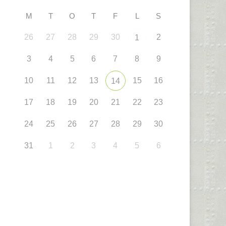
M
T
O
T
F
L
S
26
27
28
29
30
2
1
3
4
5
6
7
8
9
10
11
12
13
15
16
14
17
18
19
20
21
22
23
24
25
26
27
28
29
30
31
1
2
3
4
5
6