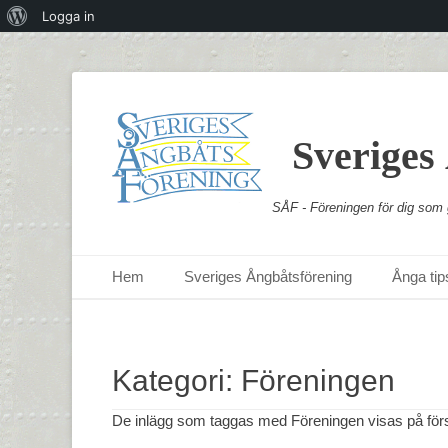
Om
Logga in
WordPress
Sveriges
SÅF - Föreningen för dig som g
Primär meny
Hoppa
Hem
Sveriges Ångbåtsförening
Ånga tips
till
innehåll
Kategori:
Föreningen
De inlägg som taggas med Föreningen visas på för