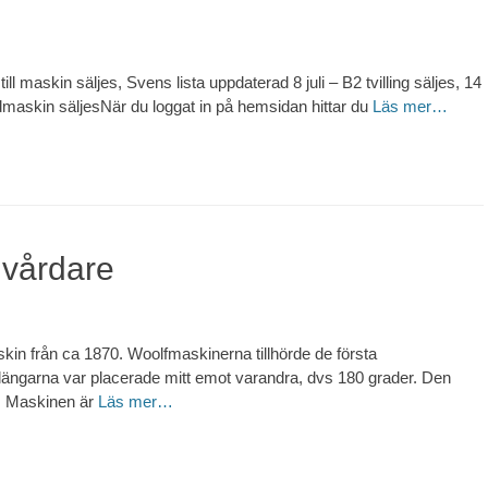
ill maskin säljes, Svens lista uppdaterad 8 juli – B2 tvilling säljes, 14
maskin säljesNär du loggat in på hemsidan hittar du
Läs mer…
 vårdare
kin från ca 1870. Woolfmaskinerna tillhörde de första
ngarna var placerade mitt emot varandra, dvs 180 grader. Den
0. Maskinen är
Läs mer…