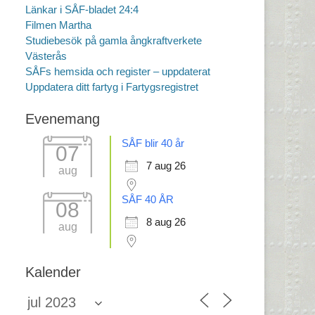
Länkar i SÅF-bladet 24:4
Filmen Martha
Studiebesök på gamla ångkraftverkete
Västerås
SÅFs hemsida och register – uppdaterat
Uppdatera ditt fartyg i Fartygsregistret
Evenemang
SÅF blir 40 år
07
7 aug 26
aug
SÅF 40 ÅR
08
8 aug 26
aug
Kalender