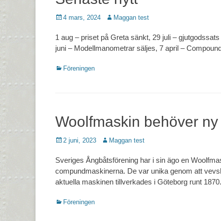
Postades
Författare
4 mars, 2024
Maggan test
den
1 aug – priset på Greta sänkt, 29 juli – gjutgodssats t
juni – Modellmanometrar säljes, 7 april – Compound
Kategorier
Föreningen
Woolfmaskin behöver ny
Postades
Författare
2 juni, 2023
Maggan test
den
Sveriges Ångbåtsförening har i sin ägo en Woolfmas
compundmaskinerna. De var unika genom att vevslä
aktuella maskinen tillverkades i Göteborg runt 187
Kategorier
Föreningen