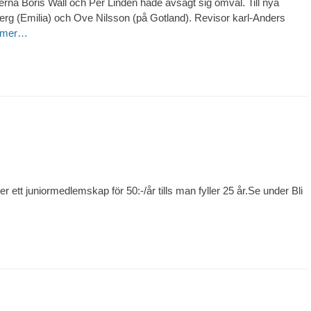
na Boris Wall och Per Lindén hade avsagt sig omval. Till nya
berg (Emilia) och Ove Nilsson (på Gotland). Revisor karl-Anders
 mer…
er ett juniormedlemskap för 50:-/år tills man fyller 25 år.Se under Bli