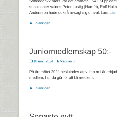
Söndagen22 mars var det årsmöte i SÅF.Suppleanter
suppleanter valdes Peter Lustig (Hamfri), Rolf Hult
Andersson hade också avsagt sig omval, Lars
Läs
Kategorier
Föreningen
Juniormedlemskap 50:-
Postades
Författare
10 maj, 2024
Maggan J
den
På årsmötet 2024 beslutades att vi fr o m i år erbjud
medlem, hur du gör för att bli medlem.
Kategorier
Föreningen
Senaste nytt