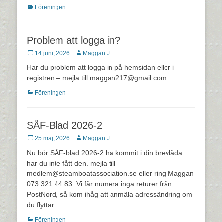
Kategorier
Föreningen
Problem att logga in?
Postades
Författare
14 juni, 2026
Maggan J
den
Har du problem att logga in på hemsidan eller i
registren – mejla till maggan217@gmail.com.
Kategorier
Föreningen
SÅF-Blad 2026-2
Postades
Författare
25 maj, 2026
Maggan J
den
Nu bör SÅF-blad 2026-2 ha kommit i din brevlåda.
har du inte fått den, mejla till
medlem@steamboatassociation.se eller ring Maggan
073 321 44 83. Vi får numera inga returer från
PostNord, så kom ihåg att anmäla adressändring om
du flyttar.
Kategorier
Föreningen