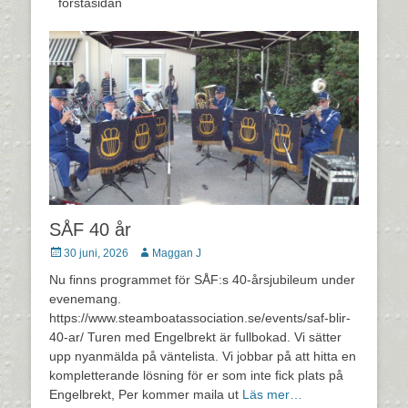
förstasidan
SÅF 40 år
Postades
Författare
30 juni, 2026
Maggan J
den
Nu finns programmet för SÅF:s 40-årsjubileum under
evenemang.
https://www.steamboatassociation.se/events/saf-blir-
40-ar/ Turen med Engelbrekt är fullbokad. Vi sätter
upp nyanmälda på väntelista. Vi jobbar på att hitta en
kompletterande lösning för er som inte fick plats på
Engelbrekt, Per kommer maila ut
Läs mer…