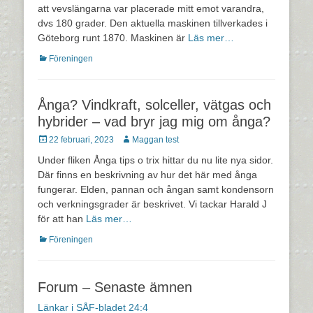
att vevslängarna var placerade mitt emot varandra,
dvs 180 grader. Den aktuella maskinen tillverkades i
Göteborg runt 1870. Maskinen är
Läs mer…
Kategorier
Föreningen
Ånga? Vindkraft, solceller, vätgas och
hybrider – vad bryr jag mig om ånga?
Postades
Författare
22 februari, 2023
Maggan test
den
Under fliken Ånga tips o trix hittar du nu lite nya sidor.
Där finns en beskrivning av hur det här med ånga
fungerar. Elden, pannan och ångan samt kondensorn
och verkningsgrader är beskrivet. Vi tackar Harald J
för att han
Läs mer…
Kategorier
Föreningen
Forum – Senaste ämnen
Länkar i SÅF-bladet 24:4