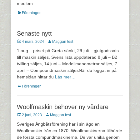
medlem.
Kategorier
Föreningen
Senaste nytt
Postades
Författare
4 mars, 2024
Maggan test
den
1 aug – priset på Greta sänkt, 29 juli – gjutgodssats
till maskin säljes, Svens lista uppdaterad 8 juli – B2
tvilling säljes, 14 juni – Modellmanometrar säljes, 7
april – Compoundmaskin säljesNär du loggat in på
hemsidan hittar du
Läs mer…
Kategorier
Föreningen
Woolfmaskin behöver ny vårdare
Postades
Författare
2 juni, 2023
Maggan test
den
Sveriges Ångbåtsförening har i sin ägo en
Woolfmaskin från ca 1870. Woolfmaskinerna tillhörde
de första compundmaskinerna. De var unika genom