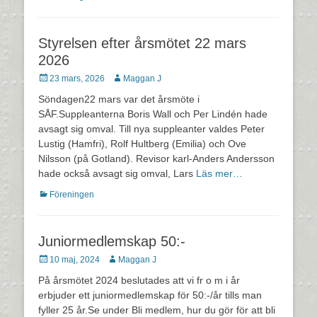
Styrelsen efter årsmötet 22 mars
2026
Postades
Författare
23 mars, 2026
Maggan J
den
Söndagen22 mars var det årsmöte i
SÅF.Suppleanterna Boris Wall och Per Lindén hade
avsagt sig omval. Till nya suppleanter valdes Peter
Lustig (Hamfri), Rolf Hultberg (Emilia) och Ove
Nilsson (på Gotland). Revisor karl-Anders Andersson
hade också avsagt sig omval, Lars
Läs mer…
Kategorier
Föreningen
Juniormedlemskap 50:-
Postades
Författare
10 maj, 2024
Maggan J
den
På årsmötet 2024 beslutades att vi fr o m i år
erbjuder ett juniormedlemskap för 50:-/år tills man
fyller 25 år.Se under Bli medlem, hur du gör för att bli