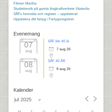
Filmen Martha
Studiebesök på gamla ångkraftverkete Västerås
SÅFs hemsida och register – uppdaterat
Uppdatera ditt fartyg i Fartygsregistret
Evenemang
SÅF blir 40 år
07
7 aug 26
aug
SÅF 40 ÅR
08
8 aug 26
aug
Kalender
M
T
O
T
F
L
S