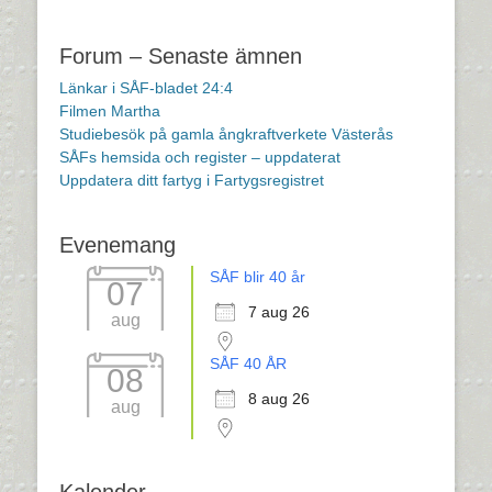
Inläggsnavigering
Forum – Senaste ämnen
Länkar i SÅF-bladet 24:4
Filmen Martha
Studiebesök på gamla ångkraftverkete Västerås
SÅFs hemsida och register – uppdaterat
Uppdatera ditt fartyg i Fartygsregistret
Evenemang
SÅF blir 40 år
07
7 aug 26
aug
SÅF 40 ÅR
08
8 aug 26
aug