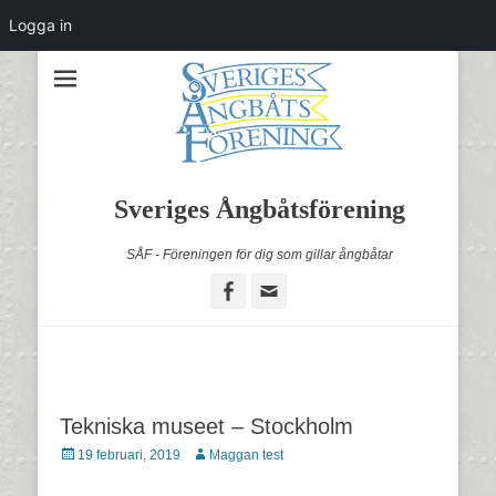
Logga in
Sveriges Ångbåtsförening
SÅF - Föreningen för dig som gillar ångbåtar
Facebook
Email
Tekniska museet – Stockholm
Postades
Författare
19 februari, 2019
Maggan test
den