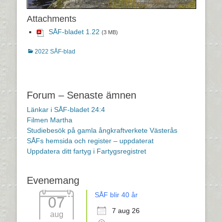
Attachments
SÅF-bladet 1.22
(3 MB)
Kategorier
2022 SÅF-blad
Inläggsnavigering
Forum – Senaste ämnen
Länkar i SÅF-bladet 24:4
Filmen Martha
Studiebesök på gamla ångkraftverkete Västerås
SÅFs hemsida och register – uppdaterat
Uppdatera ditt fartyg i Fartygsregistret
Evenemang
SÅF blir 40 år
07
7 aug 26
aug