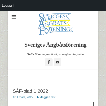
Logga in
Sveriges Ångbåtsförening
SÅF - Föreningen för dig som gillar ångbåtar
Facebook
Email
SÅF-blad 1 2022
Postades
Författare
1 mars, 2022
Maggan test
den