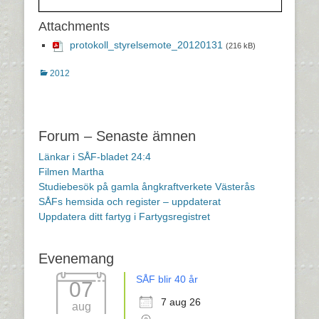
Attachments
protokoll_styrelsemote_20120131
(216 kB)
Kategorier
2012
Inläggsnavigering
Forum – Senaste ämnen
Länkar i SÅF-bladet 24:4
Filmen Martha
Studiebesök på gamla ångkraftverkete Västerås
SÅFs hemsida och register – uppdaterat
Uppdatera ditt fartyg i Fartygsregistret
Evenemang
SÅF blir 40 år
07
7 aug 26
aug