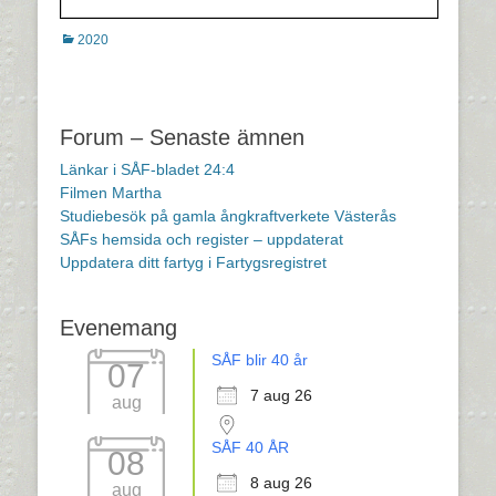
Kategorier
2020
Inläggsnavigering
Forum – Senaste ämnen
Länkar i SÅF-bladet 24:4
Filmen Martha
Studiebesök på gamla ångkraftverkete Västerås
SÅFs hemsida och register – uppdaterat
Uppdatera ditt fartyg i Fartygsregistret
Evenemang
SÅF blir 40 år
07
7 aug 26
aug
SÅF 40 ÅR
08
8 aug 26
aug